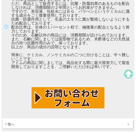
ただ、商品として販売するには、抗菌・防腐効果のあるものを配合
しなければ、消費期限の２年間というお約束ができません。
ですので、美容液、化粧水にはＢＧ、パラぺンというケミカルに属
する成分をごく微量使用しております。
抗菌・防腐作用として、生薬のエキスに菌が繁殖しないようにする
ため配合しております。
配合比率は、全体の１パーセント程で、極微量の配合となるよう努
力しております。
そのため、石鹸以外の商品には、消費期限が設けられております。
また、石鹸に関しましては固形物であるため、木酢液などの天然成
分の持つ抗菌作用のみで、保っております。
以上が、商品の成分の説明となります。
簡単に、ケミカル、ノンケミカルの二つに分けることは、中々難し
いことです。
アドムの商品に関しましては、商品化する際に最大限努力して製造
開発しておりますことを、ご理解いただければ幸いです。
一覧へ