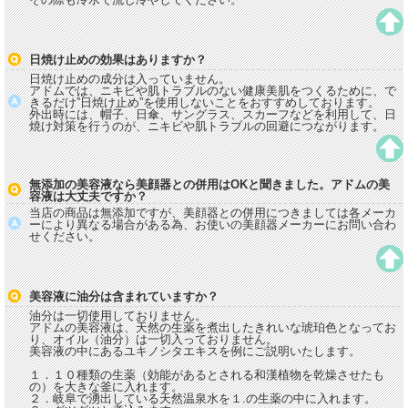
日焼け止めの効果はありますか？
日焼け止めの成分は入っていません。
アドムでは、ニキビや肌トラブルのない健康美肌をつくるために、で
きるだけ”日焼け止め”を使用しないことをおすすめしております。
外出時には、帽子、日傘、サングラス、スカーフなどを利用して、日
焼け対策を行うのが、ニキビや肌トラブルの回避につながります。
無添加の美容液なら美顔器との併用はOKと聞きました。アドムの美
容液は大丈夫ですか？
当店の商品は無添加ですが、美顔器との併用につきましては各メーカ
ーにより異なる場合がある為、お使いの美顔器メーカーにお問い合わ
せください。
美容液に油分は含まれていますか？
油分は一切使用しておりません。
アドムの美容液は、天然の生薬を煮出したきれいな琥珀色となってお
り、オイル（油分）は一切入っておりません。
美容液の中にあるユキノシタエキスを例にご説明いたします。
１．１０種類の生薬（効能があるとされる和漢植物を乾燥させたも
の）を大きな釜に入れます。
２．岐阜で湧出している天然温泉水を１.の生薬の中に入れます。