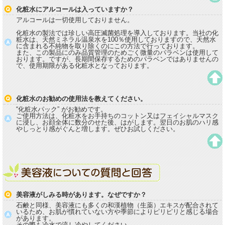
化粧水にアルコールは入っていますか？
アルコールは一切使用しておりません。
化粧水の製法では珍しい高圧滅菌処理を導入しております。当社の化
粧水は、天然ミネラル温泉水を100％使用しておりますので、天然水
に含まれる不純物を取り除くのにこの方法で行っております。
また、この製品にのみ品質管理のためごく微量のパラベンは使用して
おります。ですが、長期間保存するためのパラベンではありませんの
で、使用期限がある化粧水となっております。
化粧水のお勧めの使用法を教えてください。
“化粧水パック” がお勧めです。
ご使用方法は、化粧水をお手持ちのコットン又はフェイシャルマスク
に浸し、お顔全体に数分のせた後、はがします。翌日のお肌のハリ感
やしっとり感がぐんと増します。ぜひお試しください。
美容液がしみる時があります。なぜですか？
石鹸と同様、美容液にも多くの和漢植物（生薬）エキスが配合されて
いるため、お肌が慣れていない方や季節によりピリピリと感じる場合
があります。
その際も冷水で流し冷やしてください。