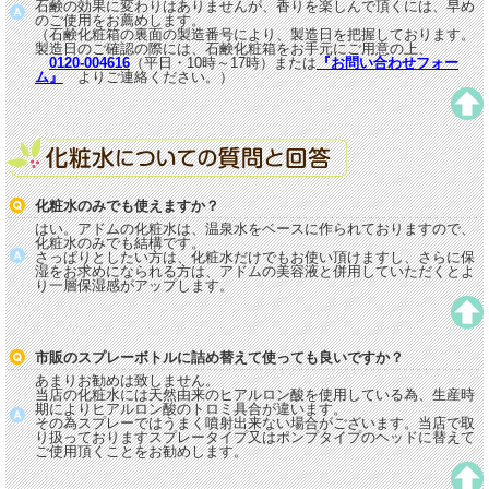
石鹸の効果に変わりはありませんが、香りを楽しんで頂くには、早め
のご使用をお薦めします。
（石鹸化粧箱の裏面の製造番号により、製造日を把握しております。
製造日のご確認の際には、石鹸化粧箱をお手元にご用意の上、
0120-004616
（平日・10時～17時）または
『お問い合わせフォー
ム』
よりご連絡ください。）
化粧水のみでも使えますか？
はい。アドムの化粧水は、温泉水をベースに作られておりますので、
化粧水のみでも結構です。
さっぱりとしたい方は、化粧水だけでもお使い頂けますし、さらに保
湿をお求めになられる方は、アドムの美容液と併用していただくとよ
り一層保湿感がアップします。
市販のスプレーボトルに詰め替えて使っても良いですか？
あまりお勧めは致しません。
当店の化粧水には天然由来のヒアルロン酸を使用している為、生産時
期によりヒアルロン酸のトロミ具合が違います。
その為スプレーではうまく噴射出来ない場合がございます。当店で取
り扱っておりますスプレータイプ又はポンプタイプのヘッドに替えて
ご使用頂くことをお勧めします。