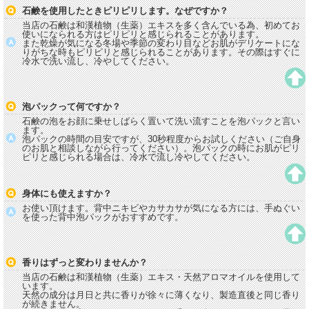
石鹸を使用したときピリピリします。なぜですか？
当店の石鹸は和漢植物（生薬）エキスを多く含んでいる為、初めてお
使いになられる方はピリピリと感じられることがあります。
また乾燥が気になる冬場や季節の変わり目などお肌がデリケートにな
りがちな時もピリピリと感じられることがあります。その際はすぐに
冷水で洗い流し、冷やしてください。
泡パックって何ですか？
石鹸の泡をお顔に乗せしばらく置いて洗い流すことを泡パックと言い
ます。
泡パックの時間の目安ですが、30秒程度からお試しください（ご自身
のお肌と相談しながら行ってください）。泡パックの時にお肌がピリ
ピリと感じられる場合は、冷水で流し冷やしてください。
身体にも使えますか？
お使い頂けます。背中ニキビやカサカサが気になる方には、手ぬぐい
を使った背中泡パックがおすすめです。
香りはずっと変わりませんか？
当店の石鹸は和漢植物（生薬）エキス・天然アロマオイルを使用して
います。
天然の成分は月日と共に香りが徐々に薄くなり、製造直後と同じ香り
が続きません。