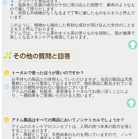
３．グツグツと煮込みます。
４．温泉水に生薬の成分が十分に溶け込んだ状態で、麻布のようなも
ので濾して搾りだします。
５．何回も不純物がなくなるまで丁寧に濾したものをエキスと呼んで
います。
このように、植物から抽出した有効な成分が溶け込んだ水分のことを
エキスと呼んでおります。
アドムでは、クリーム系やオイル系の塗りものを排除し、肌が健康で
美しくなるスキンケアを推奨しております。
トータルで使ったほうが良いのですか？
お手持ちの商品との併用もしていただけますが、当店の製品は天然
素材にこだわり製造しておりますので、他社製品に配合されている
成分との相性が合わない場合がございます。
アドムの石鹸、化粧水、美容液をトータルでお使い頂くことによ
り、一層効果をご実感いただけると思います。
アドム製品はすべての商品においてノンケミカルでしょうか？
アドムのスキンケアのコンセプトは、人間の持つ本来の肌力を強く
することにあります。
また、商材としては、天然由来のものを用いていますので、ノンケ
ミカルな商品に属すると思います。