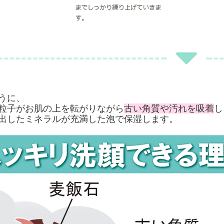
うに、
粒子がお肌の上を転がりながら
古い角質や汚れを吸着
し
出したミネラルが充満した泡で保湿します。