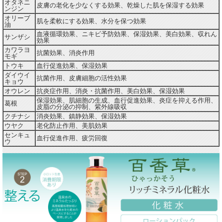
オタネニ
皮膚の老化を少なくする効果、乾燥した肌を保湿する効果
ンジン
オリーブ
肌を柔軟にする効果、水分を保つ効果
油
血液循環効果、ニキビ予防効果、保湿効果、美白効果、収れん
サンザシ
効果
カワラヨ
抗菌効果、消炎作用
モギ
トウキ
血行促進効果、保湿効果
ダイウイ
抗菌作用、皮膚細胞の活性効果
キョウ
オウレン
抗炎症作用、消炎・抗菌作用、美白効果、保湿効果
保湿効果、肌細胞の生成、血行促進効果、炎症を抑える作用、
葛根
皮脂の分泌の抑制、紫外線吸収
クチナシ
消炎効果、鎮静効果、保湿効果
ウヤク
老化防止作用、美肌効果
センキュ
血行促進作用、疲労回復
ウ