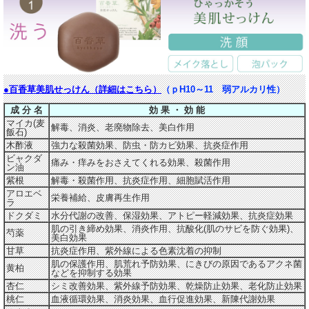
●百香草美肌せっけん（詳細はこちら）
（ｐH10～11 弱アルカリ性）
成 分 名
効 果 ・ 効 能
マイカ(麦
解毒、消炎、老廃物除去、美白作用
飯石)
木酢液
強力な殺菌効果、防虫・防カビ効果、抗炎症作用
ビャクダ
痛み・痒みをおさえてくれる効果、殺菌作用
ン油
紫根
解毒・殺菌作用、抗炎症作用、細胞賦活作用
アロエベ
栄養補給、皮膚再生作用
ラ
ドクダミ
水分代謝の改善、保湿効果、アトピー軽減効果、抗炎症効果
肌の引き締め効果、消炎作用、抗酸化(肌のサビを防ぐ効果)、
芍薬
美白効果
甘草
抗炎症作用、紫外線による色素沈着の抑制
肌の保護作用、肌荒れ予防効果、にきびの原因であるアクネ菌
黄柏
などを抑制する効果
杏仁
シミ改善効果、紫外線予防効果、乾燥防止効果、老化防止効果
桃仁
血液循環効果、消炎効果、血行促進効果、新陳代謝効果