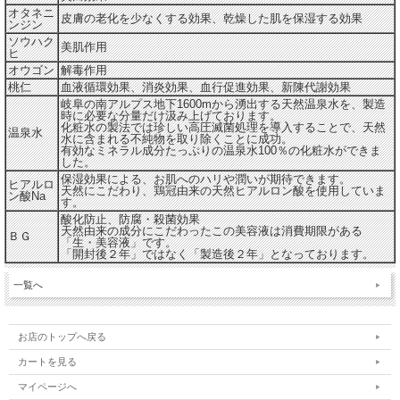
オタネニ
皮膚の老化を少なくする効果、乾燥した肌を保湿する効果
ンジン
ソウハク
美肌作用
ヒ
オウゴン
解毒作用
桃仁
血液循環効果、消炎効果、血行促進効果、新陳代謝効果
岐阜の南アルプス地下1600mから湧出する天然温泉水を、製造
時に必要な分量だけ汲み上げております。
化粧水の製法では珍しい高圧滅菌処理を導入することで、天然
温泉水
水に含まれる不純物を取り除くことに成功。
有効なミネラル成分たっぷりの温泉水100％の化粧水ができま
した。
保湿効果による、お肌へのハリや潤いが期待できます。
ヒアルロ
天然にこだわり、鶏冠由来の天然ヒアルロン酸を使用していま
ン酸Na
す。
酸化防止、防腐・殺菌効果
天然由来の成分にこだわったこの美容液は消費期限がある
ＢＧ
「生・美容液」です。
「開封後２年」ではなく「製造後２年」となっております。
一覧へ
お店のトップへ戻る
カートを見る
マイページへ