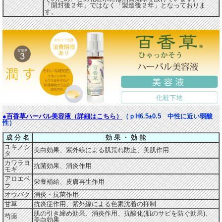
「開封後２年」ではなく「製造後２年」となっておりま
す。
●百香草ハーバル美容液（詳細はこちら）
（ｐH6.5±0.5 中性に近い弱酸
性）
成 分 名
効 果 ・ 効 能
ユキノシ
美白効果、紫外線による肌荒れ防止、美肌作用
タ
カワラヨ
抗菌効果、消炎作用
モギ
アロエベ
栄養補給、皮膚再生作用
ラ
オウバク
消炎・抗菌作用
甘草
抗炎症作用、紫外線による色素沈着の抑制
肌の引き締め効果、消炎作用、抗酸化(肌のサビを防ぐ効果)、
芍薬
美白効果