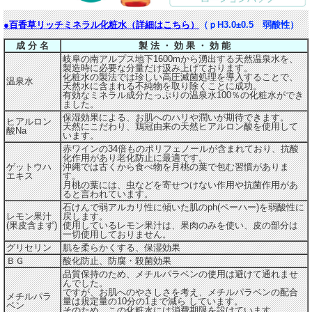
●百香草リッチミネラル化粧水（詳細はこちら）
（ｐH3.0±0.5 弱酸性）
成 分 名
製 法 ・ 効 果 ・ 効 能
岐阜の南アルプス地下1600mから湧出する天然温泉水を、
製造時に必要な分量だけ汲み上げております。
化粧水の製法では珍しい高圧滅菌処理を導入することで、
温泉水
天然水に含まれる不純物を取り除くことに成功。
有効なミネラル成分たっぷりの温泉水100％の化粧水ができ
ました。
保湿効果による、お肌へのハリや潤いが期待できます。
ヒアルロン
天然にこだわり、鶏冠由来の天然ヒアルロン酸を使用して
酸Na
います。
赤ワインの34倍ものポリフェノールが含まれており、抗酸
化作用があり老化防止に最適です。
ゲットウハ
沖縄では古くから食べ物を月桃の葉で包む習慣がありま
エキス
す。
月桃の葉には、虫などを寄せつけない作用や抗菌作用があ
ると言われています。
石けんで弱アルカリ性に傾いた肌のph(ペーハー)を弱酸性に
レモン果汁
戻します。
(果皮含まず)
使用しているレモン果汁は、果肉のみを使い、皮の部分は
一切使用しておりません。
グリセリン
肌を柔らかくする、保湿効果
ＢＧ
酸化防止、防腐・殺菌効果
品質保持のため、メチルパラベンの使用は避けて通れませ
んでした。
ですが、お肌へのやさしさを考え、メチルパラベンの配合
メチルパラ
量は規定量の10分の1まで減ら しています。
ベン
そのため、この化粧水には消費期限を設けています。