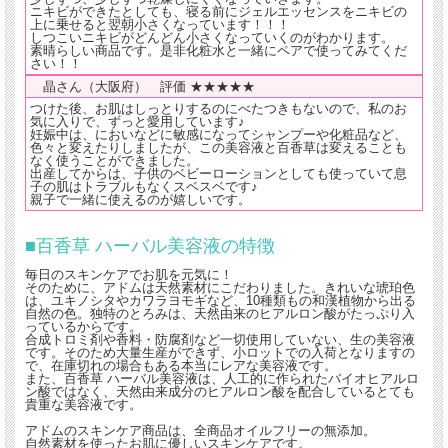
ニキビができたとしても、寝る前にジェルエッセンスをニキビの
上に乗せると翌朝小さくなっています！！！
しつこいニキビがどんどん小さくなっていくのがわかります。
素晴らしい商品です。是非化粧水と一緒にペアで使ってみてくだ
さい！！
晶さん（大阪府） 評価 ★★★★★
つけた後、お肌はしっとりするのにべたつきもないので、私のお
気に入りで、ずっと愛用しています♪
妊娠中は、においなどに敏感になってシャンプーや化粧品など、
色々と変えたりしましたが、この美容液と百香草は変えることも
なく使うことができました。
出産してからは、子供のベビーローションとしても使っていて息
子の肌はトラブルもなくスベスベです♪
親子で一緒に使えるのが嬉しいです。
■百香草 ハーバル美容液の特徴
毎日のスキンケアでお肌を元気に！
そのために、アドムは天然素材にこだわりました。きれいな琥珀色
は、ユキノシタやカワラヨモギなど、10種類もの和漢植物から出る
自然の色。独特のとろみは、天然由来のヒアルロン酸がたっぷり入
っているからです。
合成トロミ剤や香料・防腐剤など一切使用していない、生の美容液
です。そのため大量生産ができず、小ロットでの入荷となりますの
で、在庫切れの場合もある本当にレアな美容液です。
また、百香草 ハーバル美容液は、人工的に作られたバイオヒアルロ
ン酸ではなく、天然由来成分のヒアルロン酸を配合しているとても
貴重な美容液です。
アドムのスキンケア商品は、全商品オイルフリーの無添加。
自然素材を使ったお肌に優しいスキンケアです。