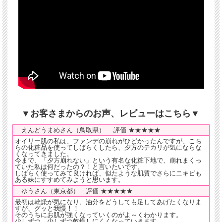
▼お客さまからのお声、レビューはこちら▼
えんどうまめさん（鳥取県） 評価 ★★★★★
オイリー肌の私は、ファンデの崩れがひどかったんですが、こち
らの化粧品を使ってしばらくしたら、夕方のテカリが気にならな
くなってきました。
今まで、「夕方崩れない」という有名な化粧下地で、崩れまくっ
ていた私は何だったの？！と言いたいです。
しばらく使ってみて良ければ、似たような肌質でさらにニキビも
ある妹にすすめてみようと思います。
ゆうさん（東京都） 評価 ★★★★★
最初は乾燥が気になり、油分をどうしても足してあげたくなりま
すが、グッと我慢！！
そのうちにお肌が強くなっていくのがよ～くわかります。
少しずつ、少しずつ乾燥しにくくなっていきます。