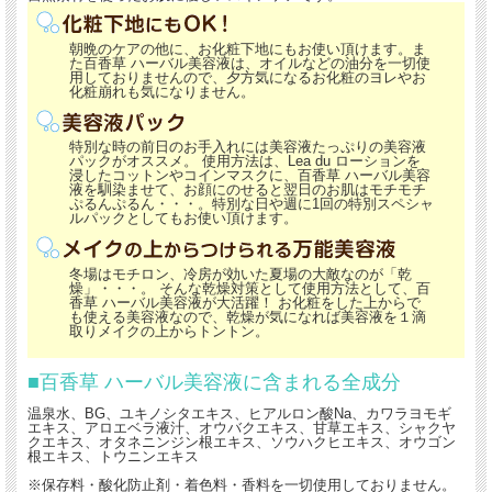
朝晩のケアの他に、お化粧下地にもお使い頂けます。ま
た百香草 ハーバル美容液は、オイルなどの油分を一切使
用しておりませんので、夕方気になるお化粧のヨレやお
化粧崩れも気になりません。
特別な時の前日のお手入れには美容液たっぷりの美容液
パックがオススメ。 使用方法は、Lea du ローションを
浸したコットンやコインマスクに、百香草 ハーバル美容
液を馴染ませて、お顔にのせると翌日のお肌はモチモチ
ぷるんぷるん・・・。特別な日や週に1回の特別スペシャ
ルパックとしてもお使い頂けます。
冬場はモチロン、冷房が効いた夏場の大敵なのが「乾
燥」・・・。 そんな乾燥対策として使用方法として、百
香草 ハーバル美容液が大活躍！ お化粧をした上からで
も使える美容液なので、乾燥が気になれば美容液を１滴
取りメイクの上からトントン。
■百香草 ハーバル美容液に含まれる全成分
温泉水、BG、ユキノシタエキス、ヒアルロン酸Na、カワラヨモギ
エキス、アロエベラ液汁、オウバクエキス、甘草エキス、シャクヤ
クエキス、オタネニンジン根エキス、ソウハクヒエキス、オウゴン
根エキス、トウニンエキス
※保存料・酸化防止剤・着色料・香料を一切使用しておりません。