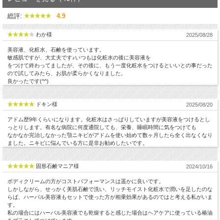
総評:
4.9
わか様
2025/08/28
美容液、化粧水、石鹸を使っています。
敏感肌ですが、大丈夫です♪いつもは化粧水の後に美容液を
をつけて終わってましたが、その後に、もう一度化粧水をつけるといいとの事だった
ので試してみたら、お肌が柔らかくなりました。
良かったです(^^)
ドキン様
2025/08/20
アドム歴9年くらいになります。化粧水はさっぱりしていますが美容液をつけるとし
っとりします。有名な病院に何度通院しても、栄養、睡眠時間に気をつけても
なかなか完治しなかった顎ニキビがアドムを使い始めて数ヶ月したら全く出なくなり
ました。ニキビに悩んでいる方に是非お勧めしたいです。
固形石鹸マニア様
2024/10/16
ボディクリームの方がコストパフォーマンスは遥かに良いです。
しかしながら、せっかく美肌石鹸で洗い、リッチモイスト化粧水で潤いを足したのな
らば、ハーバル美容液もセットで使った方が相乗効果があるのではと考える私がいま
す。
私の場合にはハーバル美容液でも乾燥すると感じた場合はヘアケアに使っている椿油