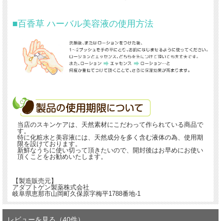
■百香草 ハーバル美容液の使用方法
当店のスキンケアは、天然素材にこだわって作られている商品で
す。
特に化粧水と美容液には、天然成分を多く含む液体の為、使用期
限を設けております。
新鮮なうちに使い切って頂きたいので、開封後はお早めにお使い
頂くことをお勧めいたします。
【製造販売元】
アダプトゲン製薬株式会社
岐阜県恵那市山岡町久保原字梅平1788番地-1
レビューを見る（40件）