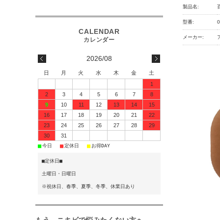
製品名:
型番:
0
メーカー:
2026/08
日
月
火
水
木
金
土
1
2
3
4
5
6
7
8
9
10
11
12
13
14
15
16
17
18
19
20
21
22
23
24
25
26
27
28
29
30
31
■
■
■
今日
定休日
お得DAY
■定休日■
土曜日・日曜日
※祝休日、春季、夏季、冬季、休業日あり