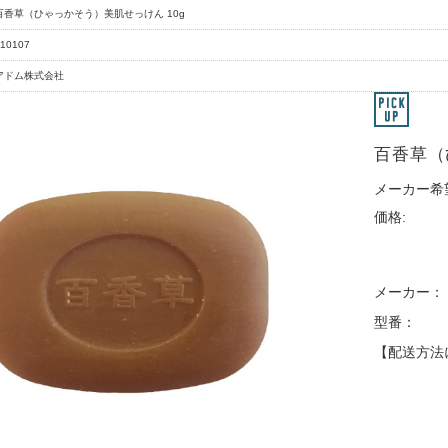
百香草（ひゃっかそう）美肌せっけん 10g
10107
アドム株式会社
百香草（
メーカー希
価格:
メーカー：
型番：
【配送方法