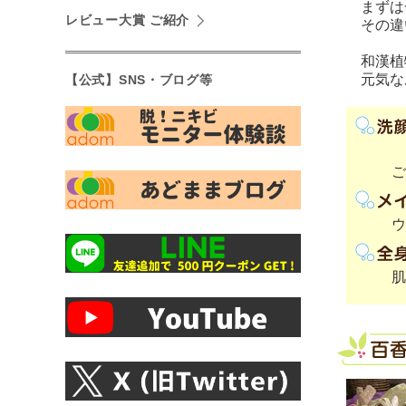
まずは一
レビュー大賞 ご紹介
その違
和漢植物
元気な
【公式】SNS・ブログ等
ご
ウ
肌