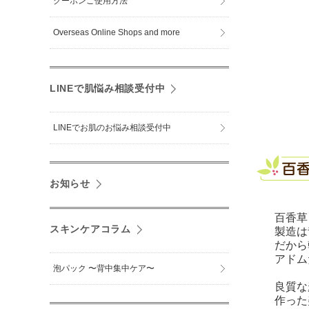
クーポンご使用方法
Overseas Online Shops and more
LINEで肌悩み相談受付中
LINEでお肌のお悩み相談受付中
お知らせ
百香草 
スキンケアコラム
製造は
だから
アドム
泡パック 〜背中集中ケア〜
良質な麦
作った