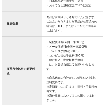
・日本化粧品技術者会 会員
・おもてなし規格認証 2017 公認証
商品は在庫限りとさせていただきます。
ご注文いただきました商品が在庫切れの
販売数量
場合は、TEL、またはメールでご連絡差
し上げます。
・宅配便送料(全国一律600円)
・メール便送料(全国一律250円)
・代金引換手数料(330円)
・コンビニ後払手数料(200円)
・銀行振込・郵便振替手数料
は、お客様負担にてお願いいたしま
商品代金以外の必要料
す。
金
※商品代金の合計が7,700円(税込)以上、
送料無料です。
※定期便でのご注文は、送料・手数料無
料です。
※海外販売においてはこの限りではあり
ません。