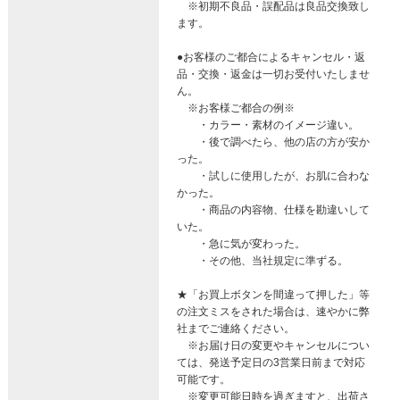
※初期不良品・誤配品は良品交換致し
ます。
●お客様のご都合によるキャンセル・返
品・交換・返金は一切お受付いたしませ
ん。
※お客様ご都合の例※
・カラー・素材のイメージ違い。
・後で調べたら、他の店の方が安か
った。
・試しに使用したが、お肌に合わな
かった。
・商品の内容物、仕様を勘違いして
いた。
・急に気が変わった。
・その他、当社規定に準ずる。
★「お買上ボタンを間違って押した」等
の注文ミスをされた場合は、速やかに弊
社までご連絡ください。
※お届け日の変更やキャンセルについ
ては、発送予定日の3営業日前まで対応
可能です。
※変更可能日時を過ぎますと、出荷さ