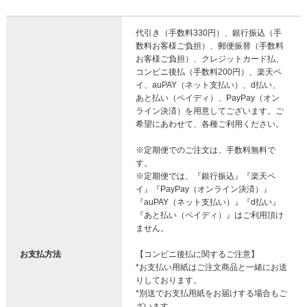
代引き（手数料330円）、銀行振込（手
数料お客様ご負担）、郵便振替（手数料
お客様ご負担）、クレジットカード払、
コンビニ後払（手数料200円）、楽天ペ
イ、auPAY（ネット支払い）、d払い、
あと払い（ペイディ）、PayPay（オン
ライン決済）を用意してございます。ご
希望にあわせて、各種ご利用ください。
※定期便でのご注文は、手数料無料で
す。
※定期便では、『銀行振込』『楽天ペ
イ』『PayPay（オンライン決済）』
『auPAY（ネット支払い）』『d払い』
『あと払い（ペイディ）』はご利用頂け
ません。
お支払方法
【コンビニ後払に関するご注意】
*お支払い用紙はご注文商品と一緒にお送
りしております。
*別送でお支払用紙をお届けする場合もご
ざいます。