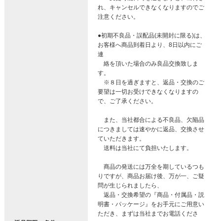
れ、キャンセルできなくなりますのでご
注意ください。
●初期不良品・誤配品(未開封に限る)は、
お客様へ商品到着日より、8日以内にご
連
絡を頂いた場合のみ良品交換致しま
す。
※８日を過ぎますと、返品・交換のご
要望は一切お受けできなくなりますの
で、ご了承ください。
また、当社都合による不良品、欠陥品
につきましては速やかに返品、交換させ
ていただきます。
送料は当社にて負担いたします。
商品の発送には万全を期しているつも
りですが、商品お届け後、万が一、ご疑
問が生じられましたら、
返品・交換希望の『商品・付属品・説
明書・パッケージ』をお手元にご用意い
ただき、まずは当社までお電話くださ