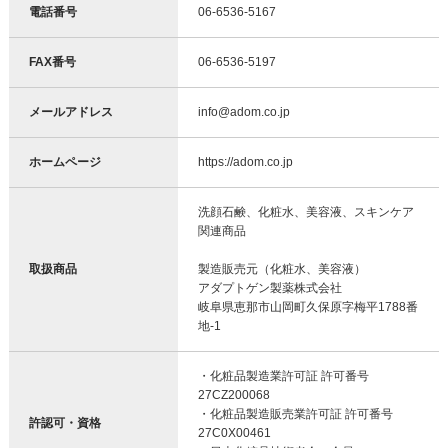
電話番号
06-6536-5167
FAX番号
06-6536-5197
メールアドレス
info@adom.co.jp
ホームページ
https://adom.co.jp
洗顔石鹸、化粧水、美容液、スキンケア
関連商品
取扱商品
製造販売元（化粧水、美容液）
アダプトゲン製薬株式会社
岐阜県恵那市山岡町久保原字梅平1788番
地-1
・化粧品製造業許可証 許可番号
27CZ200068
・化粧品製造販売業許可証 許可番号
許認可・資格
27C0X00461