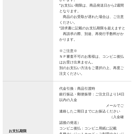
*お支払い期限は、商品発送日から2週間
となります。
商品のお受取が遅れた場合は、ご注意
ください。
*請求書に記載のお支払期限を超えますと
再請求の際、別途、再発行手数料がか
かります。
※ご注意※
ＮＰ審査不可のお客様は、コンビニ後払
はお受け出来ません。
別のお支払い方法をご選択の上、再度ご
注文ください。
代金引換：商品引渡時
銀行振込・郵便振替：ご注文日より14日
以内の入金
メールでご
連絡したご期日までにお振込ください
（入金確
認後の発送）
コンビニ後払：コンビニ用紙に記載
お支払期限