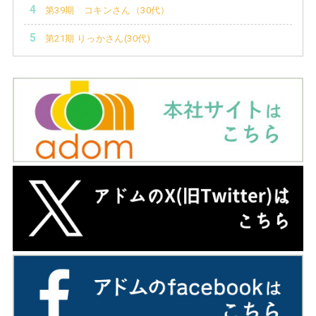
第39期 コキンさん（30代）
第21期 りっかさん(30代)