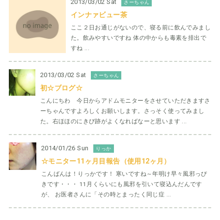
2013/03/02 Sat
さーちゃん
インナァビュー茶
ここ２日お通じがないので、寝る前に飲んでみまし
た。飲みやすいですね 体の中からも毒素を排出で
すね ...
2013/03/02 Sat
さーちゃん
初☆ブログ☆
こんにちわ 今日からアドムモニターをさせていただきますさ
ーちゃんですよろしくお願いします。さっそく使ってみまし
た。右ほほのにきび跡がよくなればなーと思います ...
2014/01/26 Sun
りっか
☆モニター11ヶ月目報告（使用12ヶ月）
こんばんは！りっかです！ 寒いですね～年明け早々風邪っぴ
きです・・・ 11月くらいにも風邪を引いて寝込んだんです
が、 お医者さんに「その時とまったく同じ症 ...