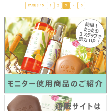
PAGE 3 / 5
1
2
3
4
5