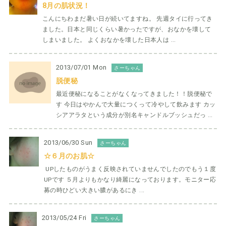
8月の肌状況！
こんにちわまだ暑い日が続いてますね。 先週タイに行ってき
ました。日本と同じくらい暑かったですが、おなかを壊して
しまいました。 よくおなかを壊した日本人は ...
2013/07/01 Mon
さーちゃん
脱便秘
最近便秘になることがなくなってきました！！脱便秘で
す 今日はやかんで大量につくって冷やして飲みます カッ
シアアラタという成分が別名キャンドルブッシュだっ ...
2013/06/30 Sun
さーちゃん
☆６月のお肌☆
UPしたものがうまく反映されていませんでしたのでもう１度
UPです ５月よりもかなり綺麗になっております。モニター応
募の時ひどい大きい膿があるにき ...
2013/05/24 Fri
さーちゃん