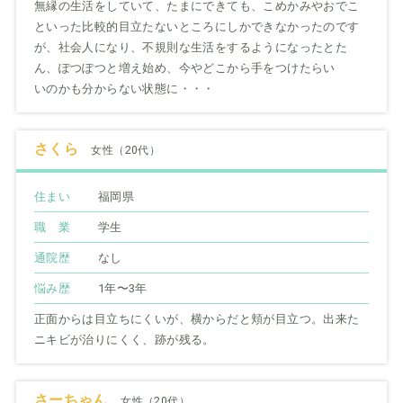
無縁の生活をしていて、たまにできても、こめかみやおでこ
といった比較的目立たないところにしかできなかったのです
が、社会人になり、不規則な生活をするようになったとた
ん、ぽつぽつと増え始め、今やどこから手をつけたらい
いのかも分からない状態に・・・
さくら
女性（20代）
住まい
福岡県
職 業
学生
通院歴
なし
悩み歴
1年〜3年
正面からは目立ちにくいが、横からだと頬が目立つ。出来た
ニキビが治りにくく、跡が残る。
さーちゃん
女性（20代）