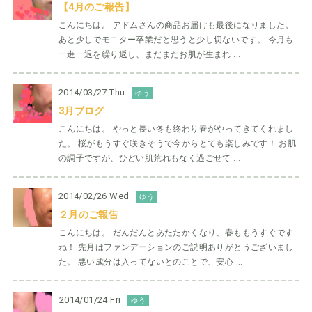
【4月のご報告】
こんにちは。 アドムさんの商品お届けも最後になりました。
あと少しでモニター卒業だと思うと少し切ないです。 今月も
一進一退を繰り返し、まだまだお肌が生まれ ...
2014/03/27 Thu
ゆう
3月ブログ
こんにちは。 やっと長い冬も終わり春がやってきてくれまし
た。 桜がもうすぐ咲きそうで今からとても楽しみです！ お肌
の調子ですが、ひどい肌荒れもなく過ごせて ...
2014/02/26 Wed
ゆう
２月のご報告
こんにちは。 だんだんとあたたかくなり、春ももうすぐです
ね！ 先月はファンデーションのご説明ありがとうございまし
た。 悪い成分は入ってないとのことで、安心 ...
2014/01/24 Fri
ゆう