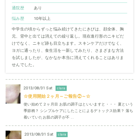
通院歴
あり
悩み歴
10年以上
中学生の頃からずっと悩み続けてきたにきびは、顔全体、胸
元、背中と出ては消えての繰り返し。現在進行形のニキビだ
けでなく、ニキビ跡も目立ちます。スキンケアだけでなく、
ヨガに通ったり、食生活を一新してみたり、さまざまな方法
を試しましたが、なかなか本当に消えてくれることはありま
せんでした。
2013/08/31 Sat
clara
☆使用開始２ヶ月～ご報告②～☆
使い始めて２ヶ月目 お肌の調子はといいますと・・・ 夏という
季節柄？ シンプルケアにしたことによるデトックス効果？ 落ち
着いていたお肌の調子が不 ...
2013/08/31 Sat
clara