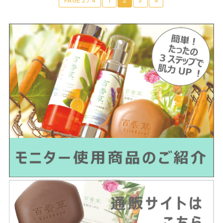
PAGE 2 / 4
1
2
3
4