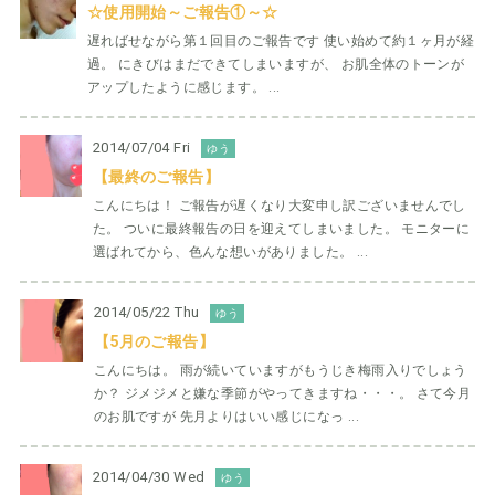
☆使用開始～ご報告①～☆
遅ればせながら第１回目のご報告です 使い始めて約１ヶ月が経
過。 にきびはまだできてしまいますが、 お肌全体のトーンが
アップしたように感じます。 ...
2014/07/04 Fri
ゆう
【最終のご報告】
こんにちは！ ご報告が遅くなり大変申し訳ございませんでし
た。 ついに最終報告の日を迎えてしまいました。 モニターに
選ばれてから、色んな想いがありました。 ...
2014/05/22 Thu
ゆう
【5月のご報告】
こんにちは。 雨が続いていますがもうじき梅雨入りでしょう
か？ ジメジメと嫌な季節がやってきますね・・・。 さて今月
のお肌ですが 先月よりはいい感じになっ ...
2014/04/30 Wed
ゆう