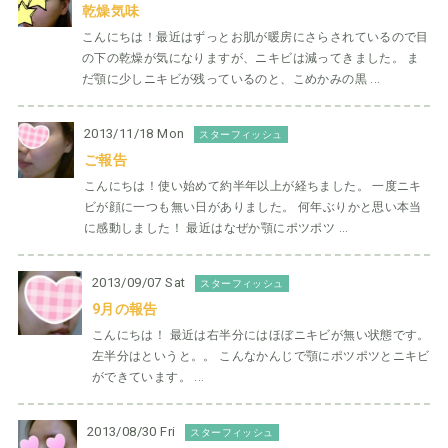
乾燥気味
こんにちは！最近はずっとお肌が暖房にさらされているので目
の下の乾燥が気になりますが、ニキビは減ってきました。 ま
だ顎に少しニキビが残っているのと、こめかみの黒 ...
2013/11/18 Mon
スターフィッシュ
ご報告
こんにちは！使い始めて約半年以上が経ちました。 一度ニキ
ビが顔に一つも無い日がありました。 何年ぶりかと思い本当
に感動しました！ 最近はなぜか顎にポツポツ ...
2013/09/07 Sat
スターフィッシュ
9月の報告
こんにちは！ 最近は右半分にはほぼニキビが無い状態です。
左半分はというと。。 こんなかんじで顎にポツポツとニキビ
ができています。 ...
2013/08/30 Fri
スターフィッシュ