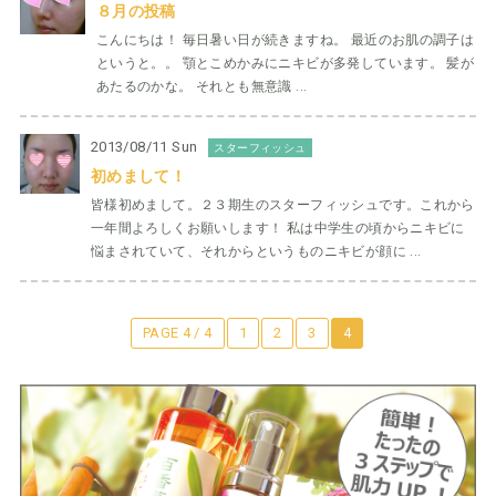
８月の投稿
こんにちは！ 毎日暑い日が続きますね。 最近のお肌の調子は
というと。。 顎とこめかみにニキビが多発しています。 髪が
あたるのかな。 それとも無意識 ...
2013/08/11 Sun
スターフィッシュ
初めまして！
皆様初めまして。２３期生のスターフィッシュです。これから
一年間よろしくお願いします！ 私は中学生の頃からニキビに
悩まされていて、それからというものニキビが顔に ...
PAGE 4 / 4
1
2
3
4