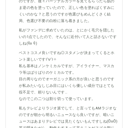
のですが、後々パーソナルカラーを見てもらったら肌の
ま逆の色を塗っていたので、正しい色を塗ればくすみに
くいのかな？と思うのですが色選びもめんどくさく結
局、色選び不要の白粉に落ち着きました。
私がファンデに求めていたのは、とにかく毛穴を隠した
いの1点でしたので、そんなに近付いて人と話さないです
しね(ꀹʚ ꀹ)
ベストコスメ良いですね◎スタメンが決まってくるとホ
ント楽しいです꒰’౪’꒱✧
私も基本はノンケミカルですが、アイライナー、マスカ
ラ等はばりばりのケミカルです。
目の周りなのでオーガニック系の方が良いと思うのです
が私みたいなしじみ目にはいくら優しい成分ではとても
役不足で、頼りないんです…
なのでこの二つは割り切って使っています。
私もテレビよりラジオ派でして、と言ってもAMラジオな
のですが朝から明るいニュースなら良いですが、暗いニ
ュースはあまりテレビでは見たくないもんですしね(ʘ̆ʚʘ̆)
耳で聞きながら、動作をするって言うことがスゴク脳に