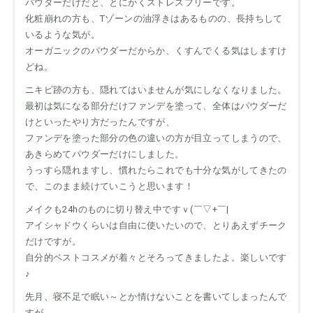
パウダーだけだと、とにかくストレスフリーです。
化粧崩れの方も、Tゾーンの油浮きはあるものの、長持ちして
いるような気が。
オーガニックのパウダーだからか、くすんでくる気はしますけ
どね。
ニキビ跡の方も、隠れてはいませんが気にしなくなりました。
最初は気になる部分だけファンデを塗って、全体はパウダーだ
けといったやり方だったんですが、
ファンデを塗った部分の色の違いの方が目立ってしまうので、
あきらめてパウダーだけにしました。
うっすら隠れますし、慣れたらこれでも十分な気がしてきたの
で、このまま続けていこうと思います！
メイクも24hのものに切り替え中ですｖ(￣▽+￣|
アイシャドウくらいは自由に使いたいので、とりあえずチーク
だけですが。
自分的ベストコスメが着々とそろってきましたよ。楽しいです
♪
先月、寝不足で眠い～とか情けないことを書いてしまったんで
すが、