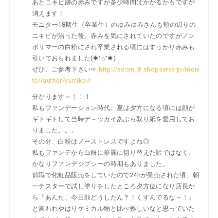
あとニキビ跡の赤みですが多少時間はかかるかもですが
消えます！
モニター18期生（卒業生）のゆみゆみさんも頬の辺りの
ニキビが治った後、赤みを気にされていたのですがノン
ポリマーの白粉にされ卒業される頃にはすっかり赤みも
引いておられました(✱°⌂°✱)
ぜひ、ご参考下さい☞
http://adom.di.shopserve.jp/moni
tor/author/yumiko//
分かります～！！！
私もファンデーション時代、夏は夕方になる頃には顔が
ギトギトして当時デ～ッカイあぶら取り紙を愛用してお
りました。。。
その分、白粉はノーストレスですよね◎
私もファンデから白粉に華麗に切り替えた訳ではなく、
かなりファンデジプシーの時期もありました。
前職で化粧品販売をしていたので24hが発売された頃、朝
一テスターで試し塗りをしたところ夕方位になり店長か
ら『あんた、今日顔どうしたん？！くすんでるな～！』
と言われやはりケミカル物と比べ難しいなと思っていた