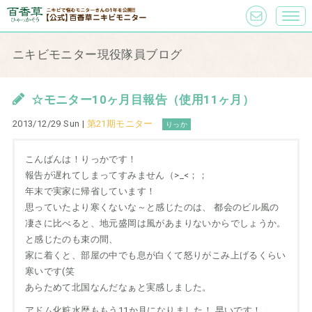
ニキビモニター現役隊員ブログ
☆モニター10ヶ月目報告（使用11ヶ月）
2013/12/29 Sun |
第21期モニター
りっか
こんばんは！りっかです！
報告が遅れてしまってすみません（>_<；；
年末で実家に帰省しています！
思っていたより寒くないな～と感じたのは、 都会のビル風の
凄さに比べると、地元盛岡は風があまりないからでしょうか。
と感じたのも束の間、
家に着くと、部屋の中でも息が白くて怒りがこみ上げるくらい
寒いです(笑
あらためて北国なんだなぁと実感しました。
アドム化粧水歴ももう11か月になりました！ 早いです！