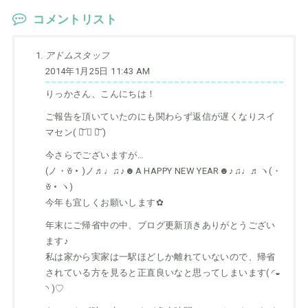
コメントリスト
アドムスタッフ
2014年1月25日 11:43 AM
りっかさん、こんにちは！
ご報告を頂いていたのにも関わらず返信が遅くなりスイ
マセン( ཀ͝ ∧ ཀ͝ )
今さらでございますが…
(ノ・ꈊ・)ノ♬♩♫♪☻A HAPPY NEW YEAR☻♪♫♩♬ヽ(・
ꈊ・ヽ)
今年も宜しくお願いします✿
年末にご帰省中の中、ブログ更新頂きありがとうござい
ます♪
私は家から実家は一駅ほどしか離れていないので、帰省
されている方を見ると正直良いなと思ってしまいます( ◜◒
◝ )♡