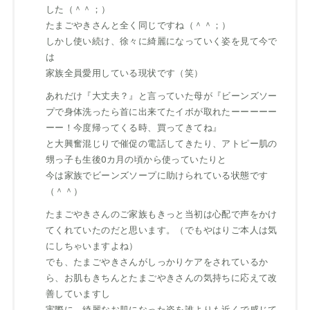
した（＾＾；）
たまごやきさんと全く同じですね（＾＾；）
しかし使い続け、徐々に綺麗になっていく姿を見て今で
は
家族全員愛用している現状です（笑）
あれだけ『大丈夫？』と言っていた母が『ビーンズソー
プで身体洗ったら首に出来てたイボが取れたーーーーー
ーー！今度帰ってくる時、買ってきてね』
と大興奮混じりで催促の電話してきたり、アトピー肌の
甥っ子も生後0カ月の頃から使っていたりと
今は家族でビーンズソープに助けられている状態です
（＾＾）
たまごやきさんのご家族もきっと当初は心配で声をかけ
てくれていたのだと思います。（でもやはりご本人は気
にしちゃいますよね）
でも、たまごやきさんがしっかりケアをされているか
ら、お肌もきちんとたまごやきさんの気持ちに応えて改
善していますし
実際に、綺麗なお肌になった姿を誰よりも近くで感じて