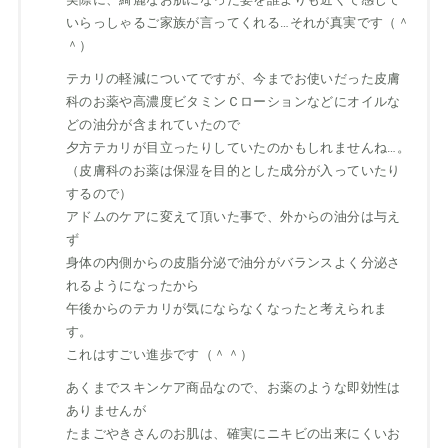
いらっしゃるご家族が言ってくれる…それが真実です（＾
＾）
テカリの軽減についてですが、今までお使いだった皮膚
科のお薬や高濃度ビタミンＣローションなどにオイルな
どの油分が含まれていたので
夕方テカリが目立ったりしていたのかもしれませんね…。
（皮膚科のお薬は保湿を目的とした成分が入っていたり
するので）
アドムのケアに変えて頂いた事で、外からの油分は与え
ず
身体の内側からの皮脂分泌で油分がバランスよく分泌さ
れるようになったから
午後からのテカリが気にならなくなったと考えられま
す。
これはすごい進歩です（＾＾）
あくまでスキンケア商品なので、お薬のような即効性は
ありませんが
たまごやきさんのお肌は、確実にニキビの出来にくいお