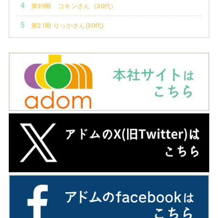
第39期 コキンさん（30代）
第21期 りっかさん(30代)