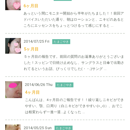
6ヶ月目
あっという間にモニター開始から半年がたちました！！前回ア
ドバイスいただいた通り、朝はローションと、ニキビのあると
ころにエッセンスをちょっとつけるって感じにすると ...
2014/07/25 Fri
たまごやき
5ヶ月目
５ヶ月目の報告です。前回の質問のお返事ありがとうございま
した！スッピンで日焼け止めなし、サングラスと日傘で出勤さ
れてるというお話、びっくりでした(・・;)サング ...
2014/06/26 Thu
たまごやき
4ヶ月目
こんばんは、4ヶ月目のご報告です！！繰り返しニキビができ
やすい、顎、口周り（白ニキビができやすい(>_<)）、おでこ
は相変わらず一進一退…よくなった ...
2014/05/25 Sun
たまごやき