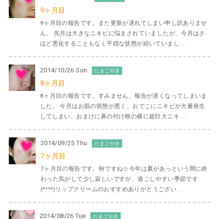
9ヶ月目
9ヶ月目の報告です。また更新が遅れてしまい申し訳ありませ
ん。 先月は大きなニキビに悩まされていましたが、今月はさ
ほど悪化することもなく平穏な状態が続いていまし ...
2014/10/26 Sun
たまごやき
8ヶ月目
8ヶ月目の報告です。すみません、報告が遅くなってしまいま
した。 今月はお肌の状態が悪く、おでこにニキビが大量発生
してしまい、おまけに鼻の付け根の横に超巨大ニキ ...
2014/09/25 Thu
たまごやき
7ヶ月目
7ヶ月目の報告です。秋ですね☆今年は夏があっという間に終
わった気がして少し寂しいですが、過ごしやすい季節です
(*^^*)リップクリームのおすすめありがとうござい ...
2014/08/26 Tue
たまごやき