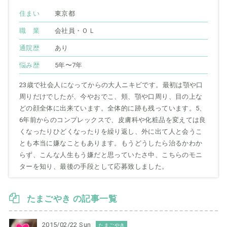
住まい
東京都
職 業
会社員・ＯＬ
通院歴
あり
悩み歴
5年〜7年
23歳で社会人になってからの大人ニキビです。最初は顎や口
周りだけでしたが、今やおでこ、頬、顎や口周り、目の上な
どの顔全体に出来ています。全体的に跡も残っています。5、
6年前からのコンプレックスで、皮膚科や化粧品を変えては良
くなったりひどくなったりを繰り返し、外に出て人と会うこ
とも本当に嫌なこともあります。もうどうしたら治るかわか
らず、こんな人生もう嫌だと思っていたさ中、こちらのモニ
ターを知り、最後の手段として応募致しました。
たまごやき の記事一覧
2015/02/22 Sun
たまごやき