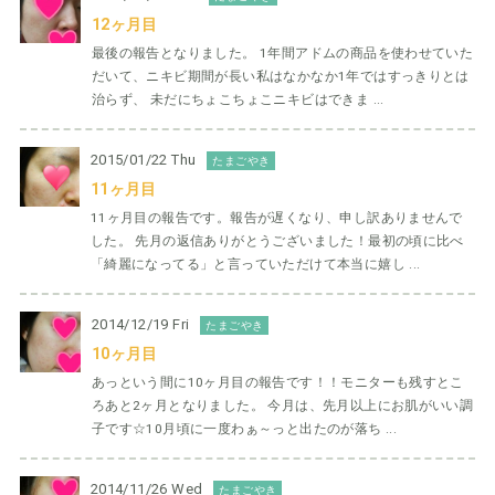
12ヶ月目
最後の報告となりました。 1年間アドムの商品を使わせていた
だいて、ニキビ期間が長い私はなかなか1年ではすっきりとは
治らず、 未だにちょこちょこニキビはできま ...
2015/01/22 Thu
たまごやき
11ヶ月目
11ヶ月目の報告です。報告が遅くなり、申し訳ありませんで
した。 先月の返信ありがとうございました！最初の頃に比べ
「綺麗になってる」と言っていただけて本当に嬉し ...
2014/12/19 Fri
たまごやき
10ヶ月目
あっという間に10ヶ月目の報告です！！モニターも残すとこ
ろあと2ヶ月となりました。 今月は、先月以上にお肌がいい調
子です☆10月頃に一度わぁ～っと出たのが落ち ...
2014/11/26 Wed
たまごやき