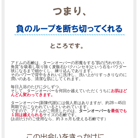
アドムの石鹸は、ターンオーバーの邪魔をする”肌の汚れや古い
角質”を吸着し取り除く麦飯石(バクハンセキ)という石をパウダー
状になるまで細かくし、練り込んであります。
そのパワーで背中をきれいに洗浄し、洗い上がりすっきりなのに
潤いのある、清潔な肌にしてくれます。
毎日入浴のたびに少しずつ、
そして、ターンオーバーを何回か越えていただくうちに
お肌はど
んどん変わってきます。
ターンオーバー(新陳代謝)には個人差はありますが、約28～45日
周期でおこなわれているといわれています。
ですので、アドムがご用意したのは、
ターンオーバーを
最低でも
１回は越えられる
サイズの石鹸です。
(お顔だけのご使用なら、約３ヵ月も使える石鹸です）