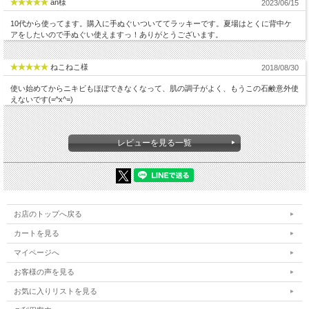
an様
2023/06/15
10代から使ってます。購入に手ぬぐいついててラッキーです。夏場はとくに背中ケ
アをしたいので手ぬぐい使えますっ！ありがとうございます。
ねこねこ様
2018/08/30
使い始めてからニキビもほぼできなくなって、肌の調子がよく、もうこの石鹸意外使
えないです(=^x^=)
レビューを見る一覧
お店のトップへ戻る
カートを見る
マイページへ
お客様の声を見る
お気に入りリストを見る