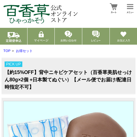
TOP
>
お得セット
PICK UP
【約15%OFF】背中ニキビケアセット（百香草美肌せっけ
ん80g×2個 +日本製てぬぐい）【メール便でお届け/配達日
時指定不可】