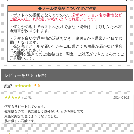
◆メール便商品についてのご注意
・ポストへの投函となりますので、
必ずマンション名や番地など
ご記入の上、お間違いのないようにお願いします。
・何らかの理由でポストへ投函できない場合は、手渡し又は不在
通知書が投函されます。
・天候不良や交通事情の遅延を除き、発送日から通常3～4日でお
届けとなります。
発送完了メールが届いてから10日過ぎても商品が届かない場合
はご連絡ください。
2週間を過ぎてのご連絡には、調査・ご対応ができませんのでご
了承願います。
レビューを見る（6件）
総評:
5.0
わか様
2024/04/23
何年もリピートしています。
敏感肌なので、肌に優しく成分がいいものを探してて
家族の紹介で使うようになりました。
肌に優しい石鹸です。