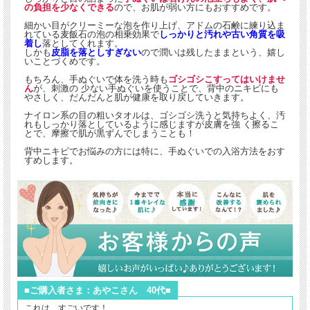
の負担を少なくできる
ので、お肌が弱い方にもおすすめです。
細かい目がクリーミーな泡を作り上げ、アドムの石鹸に練り込ま
れている麦飯石の泡の相乗効果で
しっかりと汚れや古い角質を吸
着し
落としてくれます。
しかも
皮脂を落としすぎない
ので潤いは残したままという、嬉し
いことづくめです。
もちろん、手ぬぐいで体を洗う時も
ゴシゴシこすってはいけませ
ん
が、刺激の 少ない手ぬぐいを使うことで、背中のニキビにも
やさしく、だんだんと肌が健康を取り戻していきます。
ナイロン系の目の粗いタオルは、ゴシゴシ洗うと気持ちよく、汚
れもしっかり落としているように感じますが皮膚を強 く擦るこ
とで、摩擦で肌が黒ずんでしまうことも！
背中ニキビでお悩みの方には特に、手ぬぐいでの入浴方法をおす
すめします。
■ご購入者さま：あやこさん 40代■
これは、すごいです！