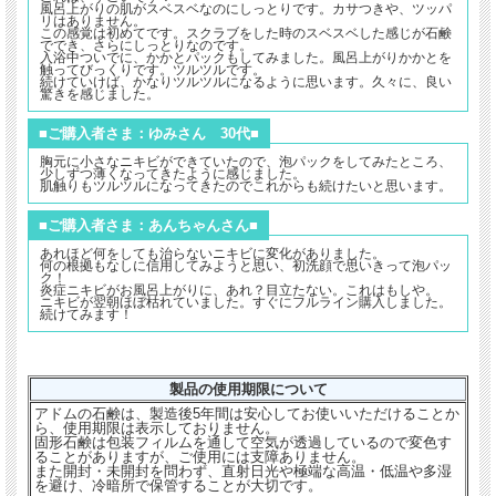
風呂上がりの肌がスベスベなのにしっとりです。カサつきや、ツッパ
リはありません。
この感覚は初めてです。スクラブをした時のスベスベした感じが石鹸
ででき、さらにしっとりなのです。
入浴中ついでに、かかとパックもしてみました。風呂上がりかかとを
触ってびっくりです。ツルツルです。
続けていけば、かなりツルツルになるように思います。久々に、良い
驚きを感じました。
■ご購入者さま：ゆみさん 30代■
胸元に小さなニキビができていたので、泡パックをしてみたところ、
少しずつ薄くなってきたように感じました。
肌触りもツルツルになってきたのでこれからも続けたいと思います。
■ご購入者さま：あんちゃんさん■
あれほど何をしても治らないニキビに変化がありました。
何の根拠もなしに信用してみようと思い、初洗顔で思いきって泡パッ
ク！
炎症ニキビがお風呂上がりに、あれ？目立たない。これはもしや。
ニキビが翌朝ほぼ枯れていました。すぐにフルライン購入しました。
続けてみます！
製品の使用期限について
アドムの石鹸は、製造後5年間は安心してお使いいただけることか
ら、使用期限は表示しておりません。
固形石鹸は包装フィルムを通して空気が透過しているので変色す
ることがありますが、ご使用には支障ありません。
また開封・未開封を問わず、直射日光や極端な高温・低温や多湿
を避け、冷暗所で保管することが大切です。