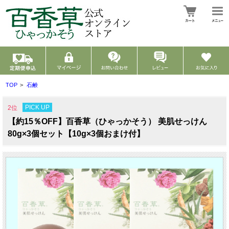
TOP
>
石鹸
PICK UP
2位
【約15％OFF】百香草（ひゃっかそう） 美肌せっけん
80g×3個セット【10g×3個おまけ付】