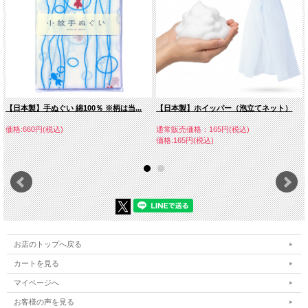
【日本製】手ぬぐい 綿100％ ※柄は当...
【日本製】ホイッパー（泡立てネット）
価格:660円(税込)
通常販売価格：165円(税込)
価格:165円(税込)
お店のトップへ戻る
カートを見る
マイページへ
お客様の声を見る