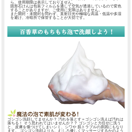
ら、使用期限は表示しておりません。
固形石けんは包装フィルムを通して空気が透過しているので変色
することがありますが、ご使用に支障はありません。
また開封・未開封を問わず、直射日光や極端な高温・低温や多湿
を避け、冷暗所で保管することが大切です。
ゴシゴシ洗顔してませんか？ 汚れを落とす＝ゴシゴシ洗えば汚れは
落ちる！ そう思われてはいませんか？？ ゴシゴシと力任せに洗う
と、皮膚を傷つけてしまいシミ、シワや 肌トラブルの原因にもなり
ます。 ゴシゴシ洗顔よりも、むしろ優しくマッサージするかのよう