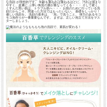
な洗顔 が理想的です。 年齢を重ねれば重ねるほどに、汚れは溜まり
やすく、皮膚に ぶ厚い角質の層が重なってくる・・・ そして硬く、
くすんだ黒い肌は、トラブル肌へ・・・ お肌のために行っている洗
顔だからこそ、間違った方法ではもったいない。 基礎をしっかり！
優しい洗顔を。 洗顔の基本は、「泡」で洗うこと。 弾力のあるモコ
モコ泡作りが一番重要なんです。 まずは、正しい泡立て方法をマス
ターしましょう。