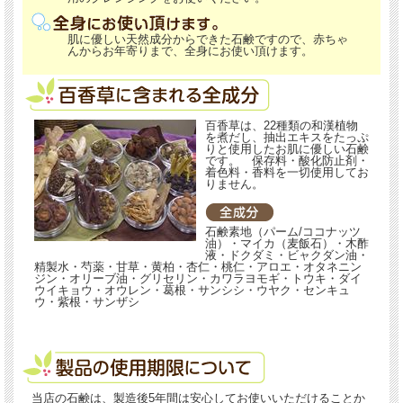
肌に優しい天然成分からできた石鹸ですので、赤ちゃ
んからお年寄りまで、全身にお使い頂けます。
百香草は、22種類の和漢植物
を煮だし、抽出エキスをたっぷ
りと使用したお肌に優しい石鹸
です。 保存料・酸化防止剤・
着色料・香料を一切使用してお
りません。
石鹸素地（パーム/ココナッツ
油）・マイカ（麦飯石）・木酢
液・ドクダミ・ビャクダン油・
精製水・芍薬・甘草・黄柏・杏仁・桃仁・アロエ・オタネニン
ジン・オリーブ油・グリセリン・カワラヨモギ・トウキ・ダイ
ウイキョウ・オウレン・葛根・サンシシ・ウヤク・センキュ
ウ・紫根・サンザシ
当店の石鹸は、製造後5年間は安心してお使いいただけることか