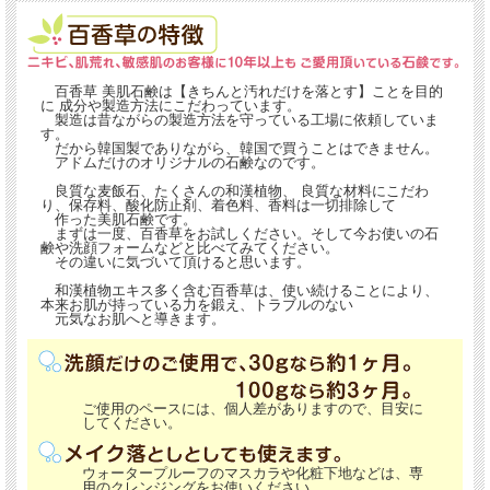
百香草 美肌石鹸は【きちんと汚れだけを落とす】ことを目的
に 成分や製造方法にこだわっています。
製造は昔ながらの製造方法を守っている工場に依頼していま
す。
だから韓国製でありながら、韓国で買うことはできません。
アドムだけのオリジナルの石鹸なのです。
良質な麦飯石、たくさんの和漢植物、 良質な材料にこだわ
り、保存料、酸化防止剤、着色料、香料は一切排除して
作った美肌石鹸です。
まずは一度、百香草をお試しください。そして今お使いの石
鹸や洗顔フォームなどと比べてみてください。
その違いに気づいて頂けると思います。
和漢植物エキス多く含む百香草は、使い続けることにより、
本来お肌が持っている力を鍛え、トラブルのない
元気なお肌へと導きます。
ご使用のペースには、個人差がありますので、目安に
してください。
ウォータープルーフのマスカラや化粧下地などは、専
用のクレンジングをお使いください。