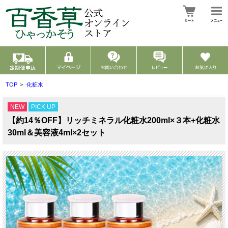
TOP
>
化粧水
NEW
PICK UP
【約14％OFF】リッチミネラル化粧水200ml×３本+化粧水
30ml＆美容液4ml×2セット