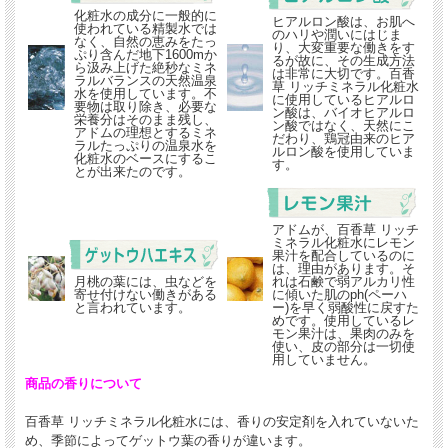
化粧水の成分に一般的に
ヒアルロン酸は、お肌へ
使われている精製水では
のハリや潤いにはじま
なく、自然の恵みをたっ
り、大変重要な働きをす
ぷり含んだ地下1600mか
るが故に、その生成方法
ら汲み上げた絶秒なミネ
は非常に大切です。百香
ラルバランスの天然温泉
草 リッチミネラル化粧水
水を使用しています。不
に使用しているヒアルロ
要物は取り除き、必要な
ン酸は、バイオヒアルロ
栄養分はそのまま残し、
ン酸ではなく、天然にこ
アドムの理想とするミネ
だわり、鶏冠由来のヒア
ラルたっぷりの温泉水を
ルロン酸を使用していま
化粧水のベースにするこ
す。
とが出来たのです。
アドムが、百香草 リッチ
ミネラル化粧水にレモン
果汁を配合しているのに
は、理由があります。そ
月桃の葉には、虫などを
れは石鹸で弱アルカリ性
寄せ付けない働きがある
に傾いた肌のph(ペーハ
と言われています。
ー)を早く弱酸性に戻すた
めです。使用しているレ
モン果汁は、果肉のみを
使い、皮の部分は一切使
用していません。
商品の香りについて
百香草 リッチミネラル化粧水には、香りの安定剤を入れていないた
め、季節によってゲットウ葉の香りが違います。