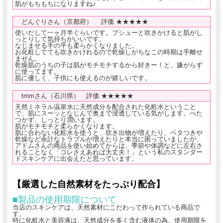
肌がもちもちになりますね♪
どんぐりさん（京都府） 評価 ★★★★★
使いだして一ヶ月半ぐらいです。プシューと吹きかけると肌がし
っとりして気持ちがいいです。
なじませる手の平も柔らかくなりました。
お化粧してても吹きかけれるので乾燥しがちなこの時期は手離せ
ません。
乾燥肌のうちの子は肌がモチモチするから好きー！と、嫌がらず
に使ってます。
肌に優しく、子供にも使えるのが嬉しいです。
tmmさん（石川県） 評価 ★★★★★
天然ミネラル温泉水に天然成分を配合された化粧水ということ
で、肌にスーッとなじんで奥まで浸透している気がします。べた
つかず、しっとり潤います。
肌がモチモチと柔らかくなります。
肌に合わない化粧水を使うと、吹き出物が増えたり、ベタつきや
乾燥など余計なトラブルが増えたりと本当に困っていましたが、
アドムさんの商品を使い始めてからは、季節や体調などに左右さ
れることなく「コレさえあれば大丈夫！」という私のスタンダー
ドスキンケアに出会えたと思っています。
【厳選した自然素材をたっぷり配合】
■製品の使用期限について
当店のスキンケアは、天然素材にこだわって作られている商品で
す。
特に化粧水と美容液は、天然成分を多く含む液体の為、使用期限を