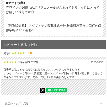
■ゲットウ葉■
赤ワインの34倍ものポリフェノールが含まれており、女性にとって
は嬉しい成分です◎
【製造販売元】 アダプトゲン製薬株式会社 岐阜県恵那市山岡町久保
原字梅平1788番地-1
レビューを見る（1件）
総評:
5.0
固形石鹸マニア様
2025/08/13
百香草は私にとって無くてはならないスキンケアになりました！
いつもスプレーで8回ー＞美容液１滴ー＞スプレー5回を一日2回（朝と夜）で使って
スキンケアしています。勿論、洗顔は百香草美肌石けんです。
お店のトップへ戻る