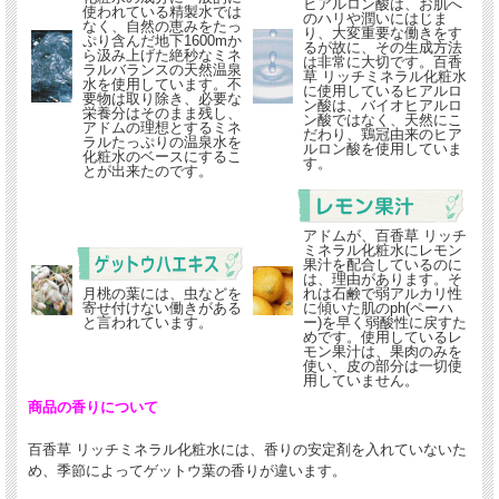
ヒアルロン酸は、お肌へ
使われている精製水では
のハリや潤いにはじま
なく、自然の恵みをたっ
り、大変重要な働きをす
ぷり含んだ地下1600mか
るが故に、その生成方法
ら汲み上げた絶秒なミネ
は非常に大切です。百香
ラルバランスの天然温泉
草 リッチミネラル化粧水
水を使用しています。不
に使用しているヒアルロ
要物は取り除き、必要な
ン酸は、バイオヒアルロ
栄養分はそのまま残し、
ン酸ではなく、天然にこ
アドムの理想とするミネ
だわり、鶏冠由来のヒア
ラルたっぷりの温泉水を
ルロン酸を使用していま
化粧水のベースにするこ
す。
とが出来たのです。
アドムが、百香草 リッチ
ミネラル化粧水にレモン
果汁を配合しているのに
は、理由があります。そ
月桃の葉には、虫などを
れは石鹸で弱アルカリ性
寄せ付けない働きがある
に傾いた肌のph(ペーハ
と言われています。
ー)を早く弱酸性に戻すた
めです。使用しているレ
モン果汁は、果肉のみを
使い、皮の部分は一切使
用していません。
商品の香りについて
百香草 リッチミネラル化粧水には、香りの安定剤を入れていないた
め、季節によってゲットウ葉の香りが違います。