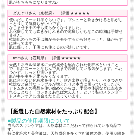
肌がもちもちになりますね♪
どんぐりさん（京都府） 評価 ★★★★★
使いだして一ヶ月半ぐらいです。プシューと吹きかけると肌がし
っとりして気持ちがいいです。
なじませる手の平も柔らかくなりました。
お化粧してても吹きかけれるので乾燥しがちなこの時期は手離せ
ません。
乾燥肌のうちの子は肌がモチモチするから好きー！と、嫌がらず
に使ってます。
肌に優しく、子供にも使えるのが嬉しいです。
tmmさん（石川県） 評価 ★★★★★
天然ミネラル温泉水に天然成分を配合された化粧水ということ
で、肌にスーッとなじんで奥まで浸透している気がします。べた
つかず、しっとり潤います。
肌がモチモチと柔らかくなります。
肌に合わない化粧水を使うと、吹き出物が増えたり、ベタつきや
乾燥など余計なトラブルが増えたりと本当に困っていましたが、
アドムさんの商品を使い始めてからは、季節や体調などに左右さ
れることなく「コレさえあれば大丈夫！」という私のスタンダー
ドスキンケアに出会えたと思っています。
【厳選した自然素材をたっぷり配合】
■製品の使用期限について
当店のスキンケアは、天然素材にこだわって作られている商品で
す。
特に化粧水と美容液は、天然成分を多く含む液体の為、使用期限を