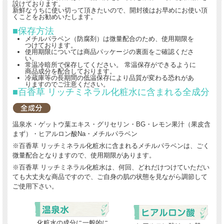
設けております。
新鮮なうちに使い切って頂きたいので、開封後はお早めにお使い頂
くことをお勧めいたします。
■保存方法
メチルパラベン（防腐剤）は微量配合のため、使用期限を
つけております。
使用期限については商品パッケージの裏面をご確認くださ
い。
常温冷暗所で保存してください。 常温保存ができるように
商品成分を配合しております。
冷蔵庫等の長期間の低温保存により品質が変わる恐れがあ
りますのでご注意ください。
■百香草 リッチミネラル化粧水に含まれる全成分
温泉水・ゲットウ葉エキス・グリセリン・BG・レモン果汁（果皮含
まず）・ヒアルロン酸Na・メチルパラベン
※百香草 リッチミネラル化粧水に含まれるメチルパラベンは、ごく
微量配合となりますので、使用期限があります。
※百香草 リッチミネラル化粧水は、何回、どれだけつけていただい
ても大丈夫な商品ですので、ご自身の肌の状態を見ながら調節して
ご使用下さい。
化粧水の成分に一般的に