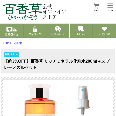
TOP
>
化粧水
PICK UP
【約3%OFF】百香草 リッチミネラル化粧水200ml＋スプ
レーノズルセット