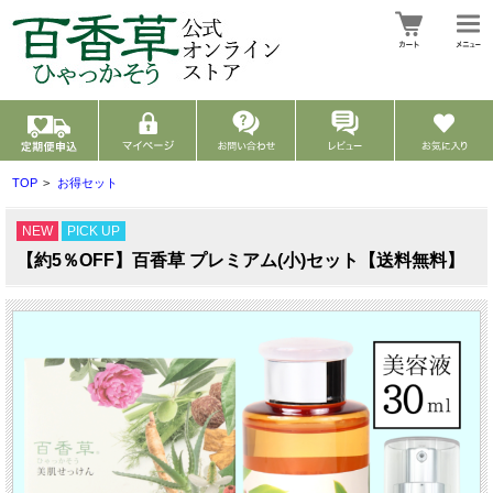
TOP
>
お得セット
NEW
PICK UP
【約5％OFF】百香草 プレミアム(小)セット【送料無料】