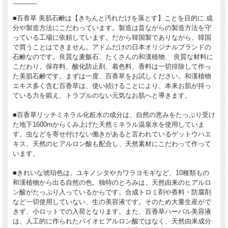
------------
■百香草 美肌石鹸は【きちんと汚れだけを落とす】ことを目的に 成
分や製造方法にこだわっています。製造は昔ながらの製造方法を守
っている工場に依頼しています。だから韓国製でありながら、韓国
で買うことはできません。アドムだけの日本オリジナルブランドの
石鹸なのです。良質な麦飯石、たくさんの和漢植物、 良質な材料に
こだわり、保存料、酸化防止剤、着色料、香料は一切排除して作っ
た美肌石鹸です。まずは一度、百香草をお試しください。和漢植物
エキス多く含む百香草は、使い続けることにより、本来お肌が持っ
ている力を鍛え、トラブルのない元気なお肌へと導きます。
■百香草リッチミネラル化粧水の成分は、自然の恵みをたっぷり受け
た地下1600mからくみ上げた天然ミネラル温泉水を使用していま
す。虫などを寄せ付けない働きがあると言われているゲットウハエ
キス、天然のヒアルロン酸も配合し、天然素材にこだわって作って
います。
■きれいな琥珀色は、ユキノシタやカワラヨモギなど、10種類もの
和漢植物から出る自然の色。独特のとろみは、天然由来のヒアルロ
ン酸がたっぷり入っているからです。合成トロミ剤や香料・防腐剤
など一切使用していない、生の美容液です。そのため大量生産がで
きず、小ロットでの入荷となります。また、百香草ハーバル美容液
は、人工的に作られたバイオヒアルロン酸ではなく、天然由来成分