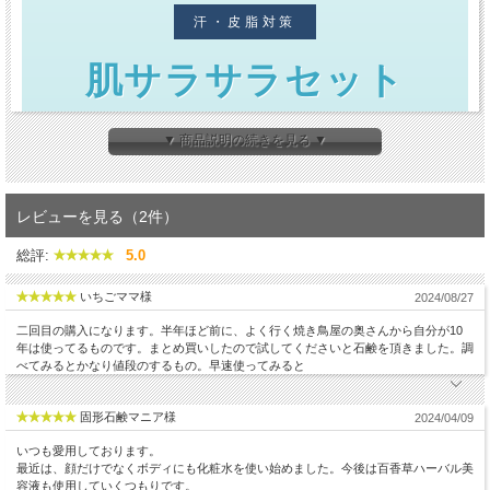
汗・皮脂対策
肌サラサラセット
― 洗うだけの、シンプル夏ケア ―
▼ 商品説明の続きを見る ▼
レビューを見る（2件）
総評:
5.0
いちごママ様
2024/08/27
二回目の購入になります。半年ほど前に、よく行く焼き鳥屋の奥さんから自分が10
年は使ってるものです。まとめ買いしたので試してくださいと石鹸を頂きました。調
べてみるとかなり値段のするもの。早速使ってみると
固形石鹸マニア様
2024/04/09
いつも愛用しております。
最近は、顔だけでなくボディにも化粧水を使い始めました。今後は百香草ハーバル美
容液も使用していくつもりです。