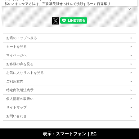
私のスキンケア方法は、百香草美肌せっけんで洗顔するー＞百香草リ
汗ばむ季節は「きちんと汚れを落とす」ことがいちばんの
近道。ロングセラー「百香草 美肌せっけん」を家族みんな
お店のトップへ戻る
でたっぷり使える、夏の大容量セットです。
カートを見る
マイページへ
お客様の声を見る
汗ばむ季節、
お気に入りリストを見る
ご利用案内
こんなお悩みありませんか？
特定商取引法表示
個人情報の取扱い
サイトマップ
💦
汗や皮脂で顔も背中もベタつきがち
お問い合わせ
表示：スマートフォン｜
PC
毛穴の汚れやザラつきが気になる