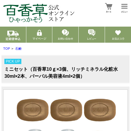
TOP
>
石鹸
PICK UP
ミニセット（百香草10ｇ×3個、リッチミネラル化粧水
30ml×2本、バーバル美容液4ml×2個）