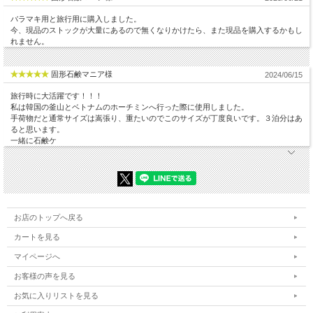
バラマキ用と旅行用に購入しました。
今、現品のストックが大量にあるので無くなりかけたら、また現品を購入するかもし
れません。
固形石鹸マニア様
2024/06/15
旅行時に大活躍です！！！
私は韓国の釜山とベトナムのホーチミンへ行った際に使用しました。
手荷物だと通常サイズは嵩張り、重たいのでこのサイズが丁度良いです。３泊分はあ
ると思います。
一緒に石鹸ケ
お店のトップへ戻る
カートを見る
マイページへ
お客様の声を見る
お気に入りリストを見る