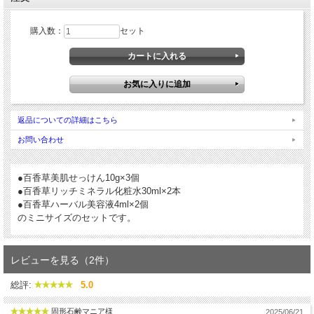
購入数：
セット
返品についての詳細はこちら
お問い合わせ
●百香草美肌せっけん10g×3個
●百香草リッチミネラル化粧水30ml×2本
●百香草ハーバル美容液4ml×2個
のミニサイズのセットです。
レビューを見る（2件）
総評:
5.0
固形石鹸マニア様
2025/06/21