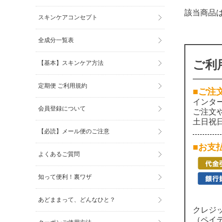
該当商品
スキンケアコンセプト
全成分一覧表
ご利
【基本】スキンケア方法
定期便 ご利用規約
■ご注
インタ
会員登録について
ご注文
土日祝
【必読】メール便のご注意
■お支
よくあるご質問
知って便利！裏ワザ
あどままって、どんなひと？
クレジ
（ペイ