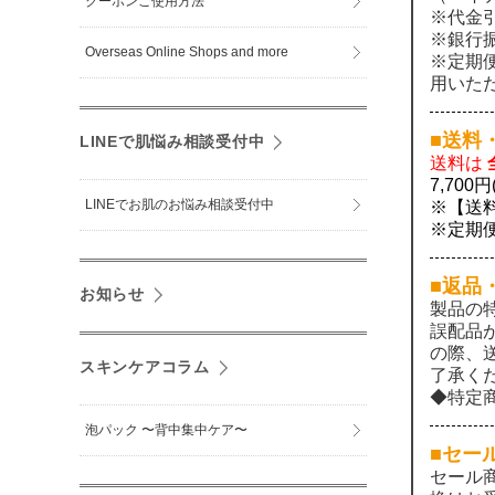
クーポンご使用方法
※代金
※銀行
Overseas Online Shops and more
※定期
用いた
■送料
LINEで肌悩み相談受付中
送料は
7,70
LINEでお肌のお悩み相談受付中
※【送
※定期
■返品
お知らせ
製品の
誤配品
の際、
スキンケアコラム
了承く
◆特定
泡パック 〜背中集中ケア〜
■セー
セール