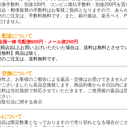
引換手数料：別途330円、コンビニ後払手数料：別途200円を
振込・郵便振替の手数料はお客様ご負担となりますので、あら
便のご注文は、手数料無料です。また、銀行振込、楽天ペイ、Pay
だけません。
・配送について
全国一律 宅配便600円・メール便250円
0円(税込)以上お買い上げいただいた場合は、送料は無料とさせ
料無料】商品は除く。
便のご注文は、送料無料です。
・交換について
特性上、お客様のご都合による返品・交換はお受けできません
がございましたら良品交換致します。商品到着から８日以内に
送料は当社負担で対応させていただきます。ご使用後の返品は
ださい。
商取引法に関する表示
ルについて
商品は限定数量となっておりますので売り切れとなる場合がご