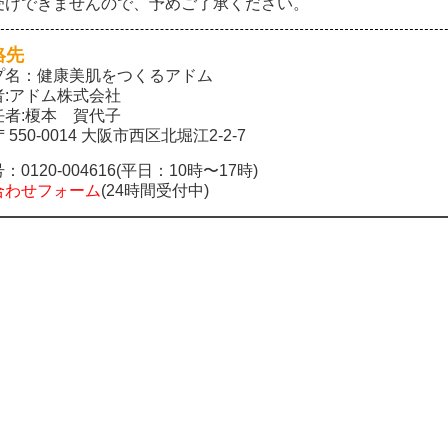
受けできませんので、予めご了承ください。
絡先
プ名：健康美肌をつくるアドム
者:アドム株式会社
任者:榎本 賀代子
550-0014 大阪市西区北堀江2-2-7
号：
0120-004616
(平日：10時〜17時)
合わせフォーム
(24時間受付中)