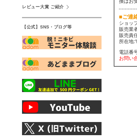
換はお
レビュー大賞 ご紹介
■ご連
ショッ
【公式】SNS・ブログ等
販売業
販売責
所在地:〒
電話番
お問い