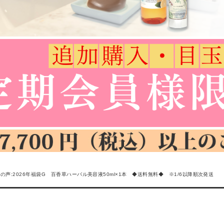
の声:2026年福袋G 百香草ハーバル美容液50ml×1本 ◆送料無料◆ ※1/6以降順次発送