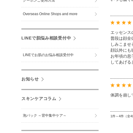
クーポンご使用方法
Overseas Online Shops and more
エッセンス
LINEで肌悩み相談受付中
普段は顔全
しみこませ
顔以外にも
LINEでお肌のお悩み相談受付中
お年頃の息
してあげる
お知らせ
体調を崩し
スキンケアコラム
泡パック ～背中集中ケア～
1件～4件（全4