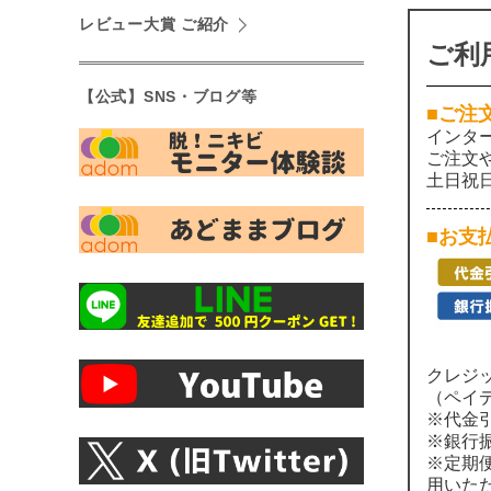
レビュー大賞 ご紹介
ご利
【公式】SNS・ブログ等
■ご注
インタ
ご注文
土日祝
■お支
クレジ
（ペイ
※代金
※銀行
※定期
用いた