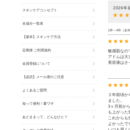
2026
スキンケアコンセプト
全成分一覧表
1件～4件（全4
【基本】スキンケア方法
定期便 ご利用規約
敏感肌なの
アドムは大
美容液はさ
会員登録について
【必読】メール便のご注意
よくあるご質問
２年前頃か
ました。
知って便利！裏ワザ
3ヶ月前か
も上がった
あどままって、どんなひと？
これからも
よかったで
いつも届く