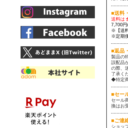
■送料
送料は
7,70
※【送
※定期
■返品
製品の
誤配品
の際、
了承く
◆特定
■セー
セール
換はお
■ご連
ショッ