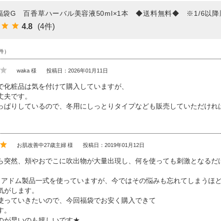
年福袋G 百香草ハーバル美容液50ml×1本 ◆送料無料◆ ※1/6以
4.8
(4件)
件）
waka 様
投稿日：2026年01月11日
で化粧品は気を付けて購入していますが、
丈夫です。
っぱりしているので、冬用にしっとりタイプなども販売していただけれ
お肌改善中27歳主婦 様
投稿日：2019年01月12日
ら突然、頬やおでこに吹出物が大量出現し、何を使っても刺激となるだ
らアドム製品一式を使っていますが、今ではその悩みも忘れてしまうほ
気がします。
使っていきたいので、今回福袋でお安く購入できて
す。
のが早いのも嬉しいです★