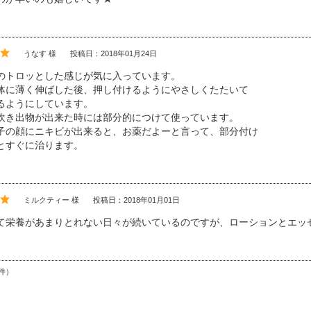
うなす 様
投稿日：2018年01月24日
のトロッとした感じが気に入っています。
体に薄く伸ばした後、押し付けるようにやさしくたたいて
るようにしています。
吹き出物が出来た時には部分的につけて使っています。
子の顔にニキビが出来ると、お薬だよーと言って、部分付け
とすぐに治ります。
ミルクティー 様
投稿日：2018年01月01日
て栄養があまりとれない日々が続いているのですが、ローションとエッ
件）