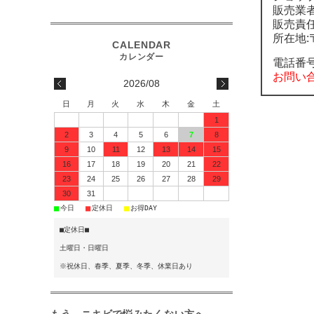
販売業
販売責
所在地:〒
電話番
お問い
2026/08
日
月
火
水
木
金
土
1
2
3
4
5
6
7
8
9
10
11
12
13
14
15
16
17
18
19
20
21
22
23
24
25
26
27
28
29
30
31
■
■
■
今日
定休日
お得DAY
■定休日■
土曜日・日曜日
※祝休日、春季、夏季、冬季、休業日あり