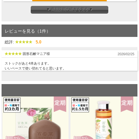
▼ 商品説明の続きを見る ▼
●百香草ハーバル美容液の詳細はこちら●
レビューを見る（1件）
総評:
5.0
固形石鹸マニア様
2026/02/25
ストックがあと4本あります。
いいペースで使い切れてると思います。