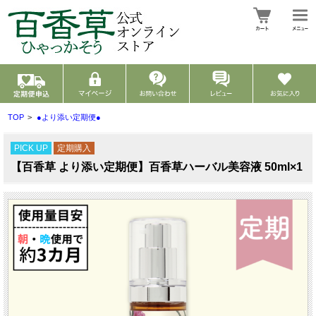
TOP
>
●より添い定期便●
PICK UP
定期購入
【百香草 より添い定期便】百香草ハーバル美容液 50ml×1