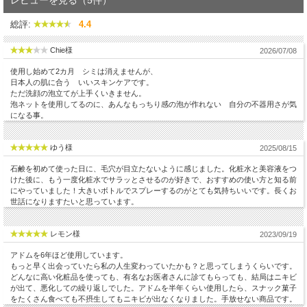
総評:
4.4
Chie様
2026/07/08
使用し始めて2カ月 シミは消えませんが、
日本人の肌に合う いいスキンケアです。
ただ洗顔の泡立てが上手くいきません。
泡ネットを使用してるのに、あんなもっちり感の泡が作れない 自分の不器用さが気
になる事。
ゆう様
2025/08/15
石鹸を初めて使った日に、毛穴が目立たないように感じました。化粧水と美容液をつ
けた後に、もう一度化粧水でサラッとさせるのが好きで、おすすめの使い方と知る前
にやっていました！大きいボトルでスプレーするのがとても気持ちいいです。長くお
世話になりますたいと思っています。
レモン様
2023/09/19
アドムを6年ほど使用しています。
もっと早く出会っていたら私の人生変わっていたかも？と思ってしまうくらいです。
どんなに高い化粧品を使っても、有名なお医者さんに診てもらっても、結局はニキビ
が出て、悪化しての繰り返しでした。アドムを半年くらい使用したら、スナック菓子
をたくさん食べても不摂生してもニキビが出なくなりました。手放せない商品です。