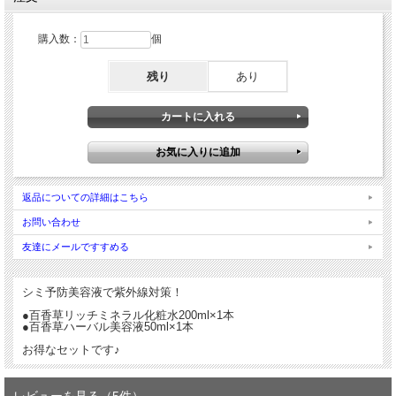
購入数：
個
残り
あり
返品についての詳細はこちら
お問い合わせ
友達にメールですすめる
シミ予防美容液で紫外線対策！
●百香草リッチミネラル化粧水200ml×1本
●百香草ハーバル美容液50ml×1本
お得なセットです♪
レビューを見る（5件）