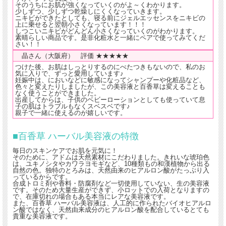
そのうちにお肌が強くなっていくのがよ～くわかります。
少しずつ、少しずつ乾燥しにくくなっていきます。
ニキビができたとしても、寝る前にジェルエッセンスをニキビの
上に乗せると翌朝小さくなっています！！！
しつこいニキビがどんどん小さくなっていくのがわかります。
素晴らしい商品です。是非化粧水と一緒にペアで使ってみてくだ
さい！！
晶さん（大阪府） 評価 ★★★★★
つけた後、お肌はしっとりするのにべたつきもないので、私のお
気に入りで、ずっと愛用しています♪
妊娠中は、においなどに敏感になってシャンプーや化粧品など、
色々と変えたりしましたが、この美容液と百香草は変えることも
なく使うことができました。
出産してからは、子供のベビーローションとしても使っていて息
子の肌はトラブルもなくスベスベです♪
親子で一緒に使えるのが嬉しいです。
■百香草 ハーバル美容液の特徴
毎日のスキンケアでお肌を元気に！
そのために、アドムは天然素材にこだわりました。きれいな琥珀色
は、ユキノシタやカワラヨモギなど、10種類もの和漢植物から出る
自然の色。独特のとろみは、天然由来のヒアルロン酸がたっぷり入
っているからです。
合成トロミ剤や香料・防腐剤など一切使用していない、生の美容液
です。そのため大量生産ができず、小ロットでの入荷となりますの
で、在庫切れの場合もある本当にレアな美容液です。
また、百香草 ハーバル美容液は、人工的に作られたバイオヒアルロ
ン酸ではなく、天然由来成分のヒアルロン酸を配合しているとても
貴重な美容液です。