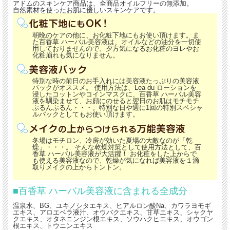
アドムのスキンケア商品は、全商品オイルフリーの無添加。
自然素材を使ったお肌に優しいスキンケアです。
朝晩のケアの他に、お化粧下地にもお使い頂けます。ま
た百香草 ハーバル美容液は、オイルなどの油分を一切使
用しておりませんので、夕方気になるお化粧のヨレやお
化粧崩れも気になりません。
特別な時の前日のお手入れには美容液たっぷりの美容液
パックがオススメ。 使用方法は、Lea du ローションを
浸したコットンやコインマスクに、百香草 ハーバル美容
液を馴染ませて、お顔にのせると翌日のお肌はモチモチ
ぷるんぷるん・・・。特別な日や週に1回の特別スペシャ
ルパックとしてもお使い頂けます。
冬場はモチロン、冷房が効いた夏場の大敵なのが「乾
燥」・・・。 そんな乾燥対策として使用方法として、百
香草 ハーバル美容液が大活躍！ お化粧をした上からで
も使える美容液なので、乾燥が気になれば美容液を１滴
取りメイクの上からトントン。
■百香草 ハーバル美容液に含まれる全成分
温泉水、BG、ユキノシタエキス、ヒアルロン酸Na、カワラヨモギ
エキス、アロエベラ液汁、オウバクエキス、甘草エキス、シャクヤ
クエキス、オタネニンジン根エキス、ソウハクヒエキス、オウゴン
根エキス、トウニンエキス