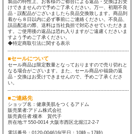
製品の特性上、お客様のご都合による返品・交換はお受
けできませんので予めご了承ください。万一、初期不良
品・誤配品がございましたら良品交換致します。商品到
着から８日以内に必ず事前にご連絡ください。不良品、
誤品配送の際、送料は当社負担で対応させていただきま
す。ご使用後の返品は恐れ入りますがご遠慮くださいま
すよう予めご了承ください。
◆特定商取引法に関する表示
■セールについて
セール商品は限定数量となっておりますので売り切れと
なる場合がございます。また、セール商品や福袋の返
品・交換はお受けできませんので、予めご了承くださ
い。
■ご連絡先
ショップ名：健康美肌をつくるアドム
販売業者:アドム株式会社
販売責任者:榎本 賀代子
所在地:〒550-0014 大阪市西区北堀江2-2-7
電話番号：
0120-004616
(平日：10時～17時)