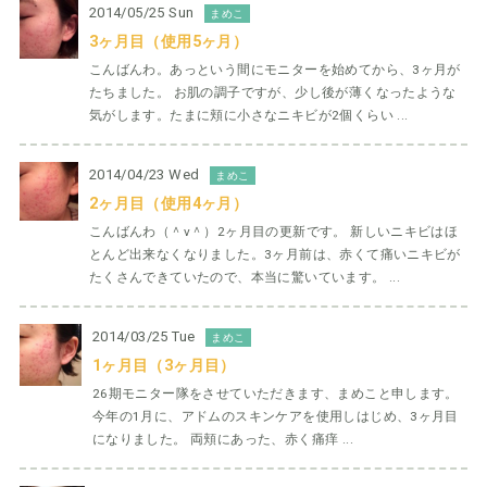
2014/05/25 Sun
まめこ
3ヶ月目（使用5ヶ月）
こんばんわ。あっという間にモニターを始めてから、3ヶ月が
たちました。 お肌の調子ですが、少し後が薄くなったような
気がします。たまに頬に小さなニキビが2個くらい ...
2014/04/23 Wed
まめこ
2ヶ月目（使用4ヶ月）
こんばんわ（＾ν＾）2ヶ月目の更新です。 新しいニキビはほ
とんど出来なくなりました。3ヶ月前は、赤くて痛いニキビが
たくさんできていたので、本当に驚いています。 ...
2014/03/25 Tue
まめこ
1ヶ月目（3ヶ月目）
26期モニター隊をさせていただきます、まめこと申します。
今年の1月に、アドムのスキンケアを使用しはじめ、3ヶ月目
になりました。 両頬にあった、赤く痛痒 ...