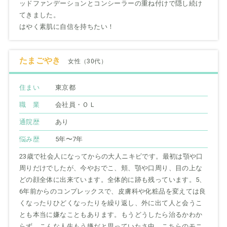
ッドファンデーションとコンシーラーの重ね付けで隠し続け
てきました。
はやく素肌に自信を持ちたい！
たまごやき
女性（30代）
住まい
東京都
職 業
会社員・ＯＬ
通院歴
あり
悩み歴
5年〜7年
23歳で社会人になってからの大人ニキビです。最初は顎や口
周りだけでしたが、今やおでこ、頬、顎や口周り、目の上な
どの顔全体に出来ています。全体的に跡も残っています。5、
6年前からのコンプレックスで、皮膚科や化粧品を変えては良
くなったりひどくなったりを繰り返し、外に出て人と会うこ
とも本当に嫌なこともあります。もうどうしたら治るかわか
らず、こんな人生もう嫌だと思っていたさ中、こちらのモニ