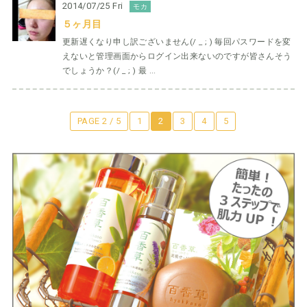
2014/07/25 Fri
モカ
５ヶ月目
更新遅くなり申し訳ございません(/ _ ; ) 毎回パスワードを変
えないと管理画面からログイン出来ないのですが皆さんそう
でしょうか？(/ _ ; ) 最 ...
PAGE 2 / 5
1
2
3
4
5