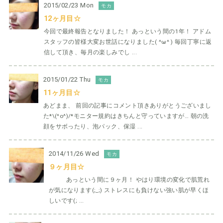
2015/02/23 Mon
モカ
12ヶ月目☆
今回で最終報告となりました！ あっという間の1年！ アドム
スタッフの皆様大変お世話になりました( ^ω^ ) 毎回丁寧に返
信して頂き、毎月の楽しみでし ...
2015/01/22 Thu
モカ
11ヶ月目☆
あどまま、 前回の記事にコメント頂きありがとうございまし
た*\(^o^)/*モニター規約はきちんと守っていますが… 朝の洗
顔をサボったり、泡パック、保湿 ...
2014/11/26 Wed
モカ
９ヶ月目☆
あっという間に９ヶ月！ やはり環境の変化で肌荒れ
が気になります(;_;) ストレスにも負けない強い肌が早くほ
しいです(; ...