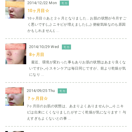
2014/12/22 Mon
モカ
10ヶ月目☆
10ヶ月目☆あと２ヶ月となりました… お肌の状態が今月すご
く悪いです(;_;) ニキビが増えました(;_;) 便秘気味なのも原因
かもしれません(; ...
2014/10/29 Wed
モカ
8ヶ月目
最近、環境が変わった事もありお肌の状態はあまり良くな
いです(>_<) スキンケアは毎日同じですが、前より乾燥が気
になり ...
2014/09/25 Thu
モカ
７ヶ月目☆
7ヶ月目のお肌の状態は、あまりよくありません(>__<) ニキ
ビは出来にくくなりましたがすごく乾燥が気になります！ 与
えすぎもよくないとの事 ...