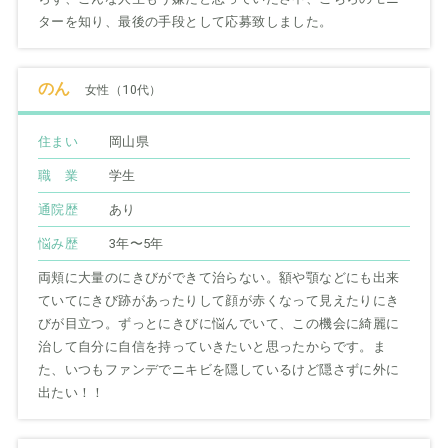
ターを知り、最後の手段として応募致しました。
のん
女性（10代）
住まい
岡山県
職 業
学生
通院歴
あり
悩み歴
3年〜5年
両頬に大量のにきびができて治らない。額や顎などにも出来
ていてにきび跡があったりして顔が赤くなって見えたりにき
びが目立つ。ずっとにきびに悩んでいて、この機会に綺麗に
治して自分に自信を持っていきたいと思ったからです。ま
た、いつもファンデでニキビを隠しているけど隠さずに外に
出たい！！