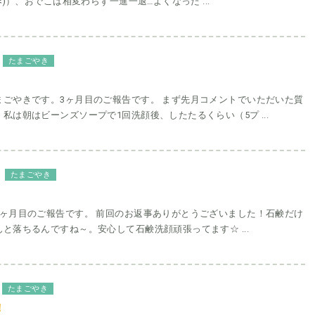
<)）、おでこは相変わらず一進一退…よくなった ...
たまごやき
まごやきです。3ヶ月目のご報告です。 まず先月コメントでいただいた質
私は朝はビーンズソープで1回洗顔後、したたるくらい（5プ ...
たまごやき
2ヶ月目のご報告です。 前回のお返事ありがとうございました！石鹸だけ
と落ちるんですね～。安心して石鹸洗顔頑張ってます☆ ...
たまごやき
！