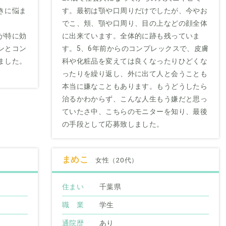
きに悩ま
す。最初は顎や口周りだけでしたが、今やお
でこ、頬、顎や口周り、目の上などの顔全体
が特に効
に出来ています。全体的に跡も残っていま
ンとコン
す。5、6年前からのコンプレックスで、皮膚
ました。
科や化粧品を変えては良くなったりひどくな
ったりを繰り返し、外に出て人と会うことも
本当に嫌なこともあります。もうどうしたら
治るかわからず、こんな人生もう嫌だと思っ
ていたさ中、こちらのモニターを知り、最後
の手段として応募致しました。
まめこ
女性（20代）
住まい
千葉県
職 業
学生
通院歴
あり