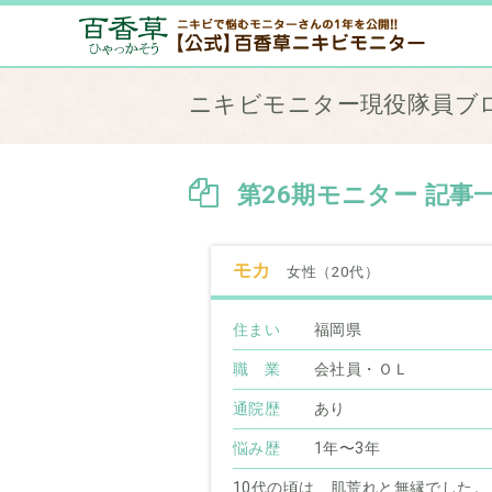
ニキビモニター現役隊員ブ
第26期モニター 記事
モカ
女性（20代）
住まい
福岡県
職 業
会社員・ＯＬ
通院歴
あり
悩み歴
1年〜3年
10代の頃は、肌荒れと無縁でした。