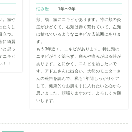
悩み歴
1年〜3年
い。額や
頬、顎、額にニキビがあります。特に頬の炎
ったりし
症がひどくて、右頬は赤く荒れていて、左頬
目立つ。
は枯れているようなニキビが広範囲にありま
会に綺麗
す。
いと思っ
もう3年近く、ニキビがあります。特に頬の
でニキビ
ニキビが全く治らず、痒みや痛みが出る時が
い！！
あります。とにかく、ニキビを治したいで
す。アドムさんに出会い、大勢のモニターさ
んの報告を読んで、私も1年間しっかりケア
して、健康的なお肌を手に入れたいと心から
思いました。頑張りますので、よろしくお願
いします。