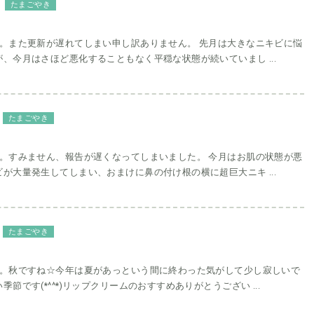
たまごやき
す。また更新が遅れてしまい申し訳ありません。 先月は大きなニキビに悩
、今月はさほど悪化することもなく平穏な状態が続いていまし ...
たまごやき
す。すみません、報告が遅くなってしまいました。 今月はお肌の状態が悪
が大量発生してしまい、おまけに鼻の付け根の横に超巨大ニキ ...
たまごやき
す。秋ですね☆今年は夏があっという間に終わった気がして少し寂しいで
節です(*^^*)リップクリームのおすすめありがとうござい ...