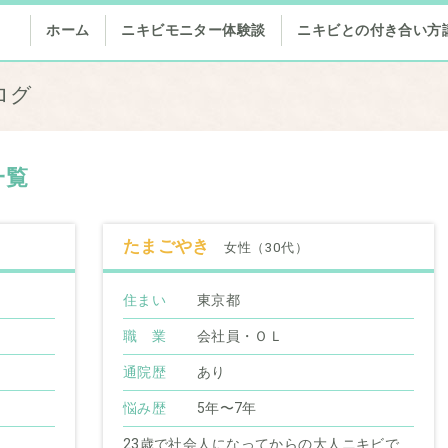
ホーム
ニキビモニター体験談
ニキビとの付き合い方
ログ
一覧
たまごやき
女性（30代）
住まい
東京都
職 業
会社員・ＯＬ
通院歴
あり
悩み歴
5年〜7年
23歳で社会人になってからの大人ニキビで