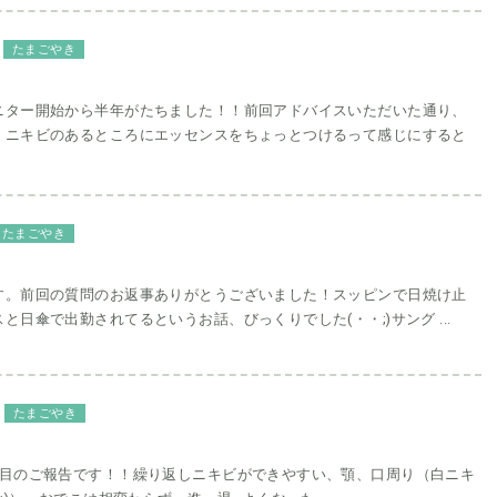
たまごやき
ニター開始から半年がたちました！！前回アドバイスいただいた通り、
、ニキビのあるところにエッセンスをちょっとつけるって感じにすると
たまごやき
す。前回の質問のお返事ありがとうございました！スッピンで日焼け止
と日傘で出勤されてるというお話、びっくりでした(・・;)サング ...
たまごやき
月目のご報告です！！繰り返しニキビができやすい、顎、口周り（白ニキ